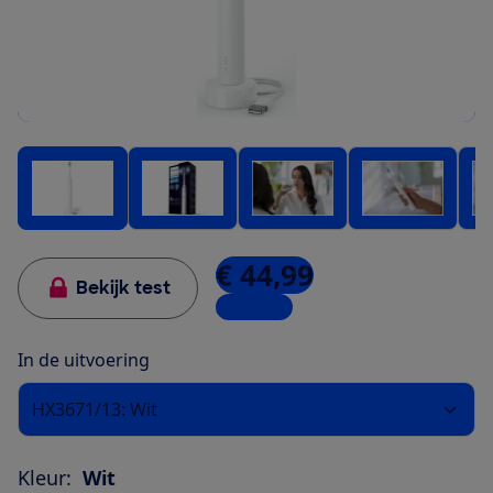
€ 44,99
Bekijk test
3 winkels
In de uitvoering
HX3671/13: Wit
Kleur:
Wit