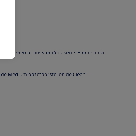
volwassenen uit de SonicYou serie. Binnen deze
t de Medium opzetborstel en de Clean