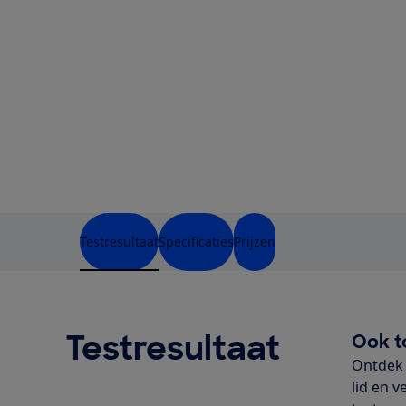
Testresultaat
Specificaties
Prijzen
Testresultaat
Ook t
Ontdek 
lid en v