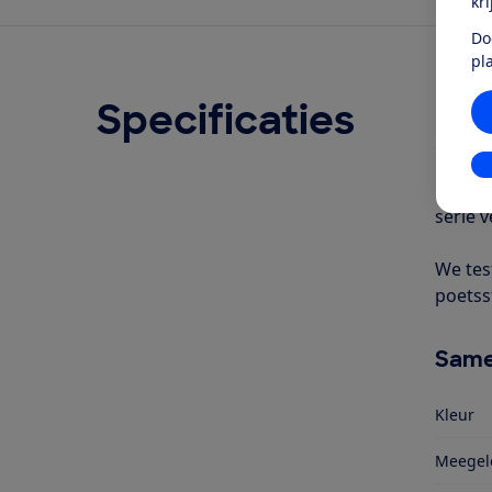
kr
Do
pl
Specificaties
Ove
Geschr
In
De Sil
serie v
We tes
poetss
Same
Kleur
Meegele