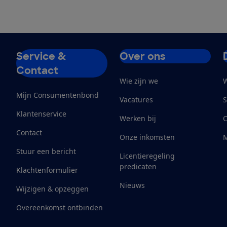
Service &
Over ons
Contact
Wie zijn we
W
Mijn Consumentenbond
Vacatures
S
Klantenservice
Werken bij
Contact
Onze inkomsten
M
Stuur een bericht
Licentieregeling
predicaten
Klachtenformulier
Nieuws
Wijzigen & opzeggen
Overeenkomst ontbinden