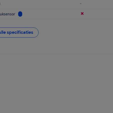
i
-
Bekijk informatie voor Poetsdruksensor
ruksensor
Alle specificaties