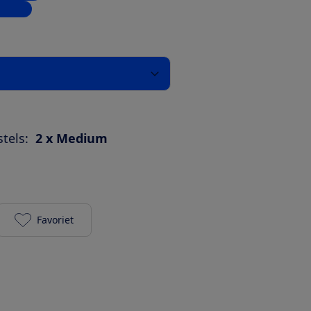
inkels
tels:
2 x Medium
Favoriet
Silk'n SonicYou (blauw) toevoegen aan je favoriete