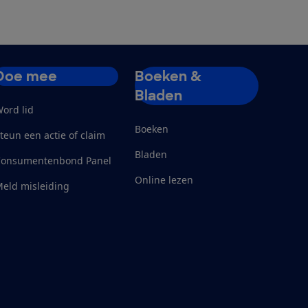
Doe mee
Boeken &
Bladen
ord lid
Boeken
teun een actie of claim
Bladen
Consumentenbond Panel
Online lezen
eld misleiding