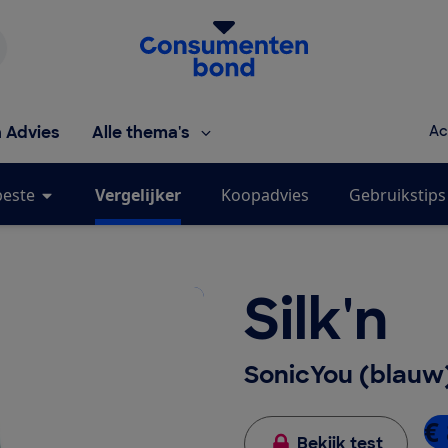
Homepage van de Consumentenbond
h Advies
Alle thema's
Ac
beste
Vergelijker
Koopadvies
Gebruikstips
Silk'n
SonicYou (blauw
€
Bekijk test