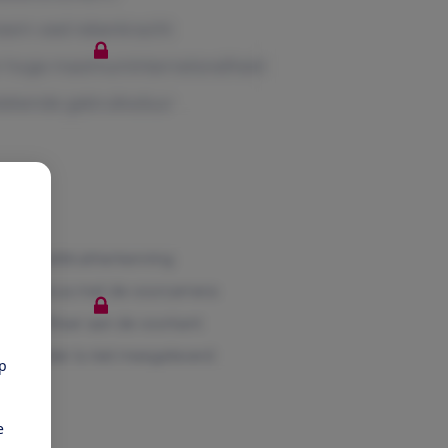
n
pp
e