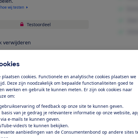
delen.
 hoe wij testen
Testoordeel
k verwijderen
cu
Minpunte
ookies
bruiksgemak
 plaatsen cookies. Functionele en analytische cookies plaatsen we
tijd. Deze zijn noodzakelijk om bepaalde functionaliteiten goed te
k toegang tot deze test?
ten werken en gebruik te kunnen meten. Er zijn ook cookies naar
uze om:
Word lid
 gebruikservaring of feedback op onze site te kunnen geven.
 basis van je gedrag je relevantere informatie op onze website, a
 via e-mails te kunnen geven.
Al lid? Log in
uTube-video’s te kunnen bekijken.
levante aanbiedingen van de Consumentenbond op andere sites t