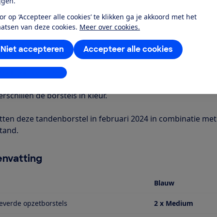
ijgen.
or op ‘Accepteer alle cookies’ te klikken ga je akkoord met het
aatsen van deze cookies.
Meer over cookies.
r dit product
Niet accepteren
Accepteer alle cookies
even door de Consumentenbond
stellingen aanpassen
k'n SonicYou (blauw) is een elektrische tandenborstel voor 
erschillen de borstels in kleur.
tten deze tandenborstel in februari 2024 in combinatie me
tand.
nvatting
Blauw
verde opzetborstels
2 x Medium