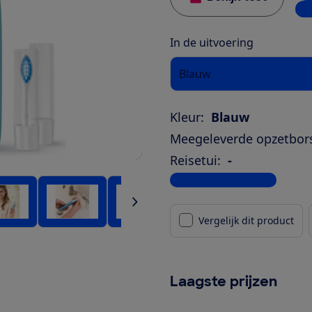
3 w
In de uitvoering
Blauw
Kleur:
Blauw
Meegeleverde opzetbors
Reisetui:
-
Bekijk alle specificaties
Vergelijk dit product
Laagste prijzen