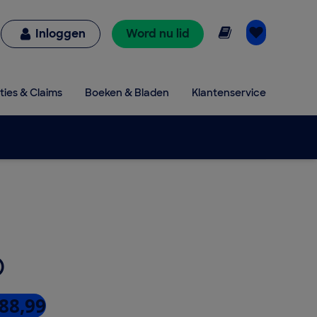
Online lezen
Inloggen
Word nu lid
ties & Claims
Boeken & Bladen
Klantenservice
)
 88,99