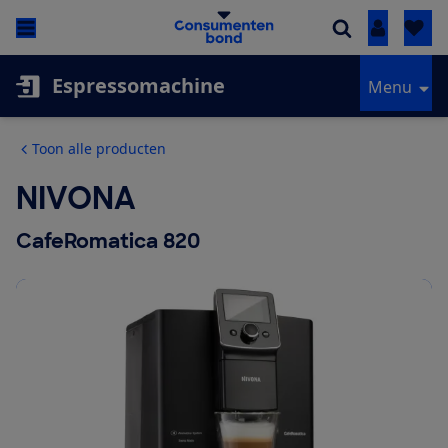
Inloggen
Espressomachine
Menu
Toon alle producten
NIVONA
CafeRomatica 820