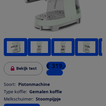
€ 319,-
Bekijk test
3 winkels
Soort:
Pistonmachine
Type koffie:
Gemalen koffie
Melkschuimer:
Stoompijpje