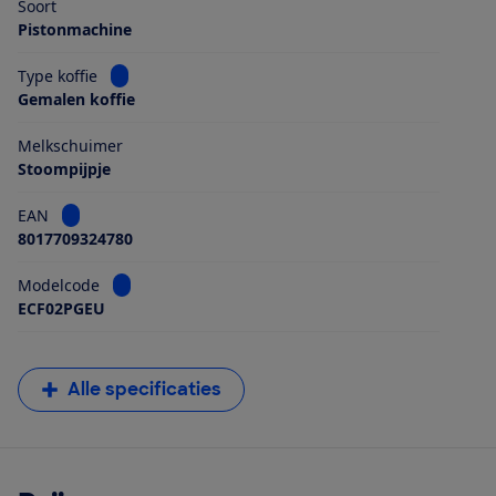
Soort
Pistonmachine
Bekijk informatie voor Type koffie
Type koffie
Gemalen koffie
Melkschuimer
Stoompijpje
Bekijk informatie voor EAN
EAN
8017709324780
Bekijk informatie voor Modelcode
Modelcode
ECF02PGEU
Alle specificaties