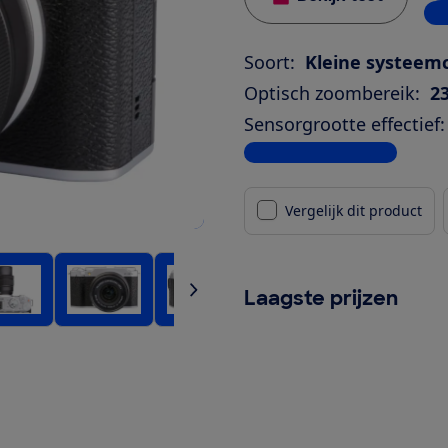
6 w
Soort:
Kleine systee
Optisch zoombereik:
2
Sensorgrootte effectief:
Bekijk alle specificaties
Vergelijk dit product
Laagste prijzen