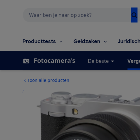
Zoeken
Producttests
Geldzaken
Juridisc
Fotocamera's
De beste
Verge
Toon alle producten