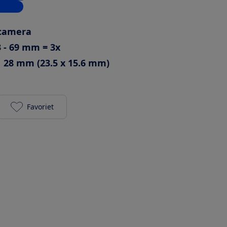
inkels
mcamera
3 - 69 mm = 3x
28 mm (23.5 x 15.6 mm)
Favoriet
Fujifilm X-M5 met XC 15-45mm f/3.5-5.6 OIS PZ toe