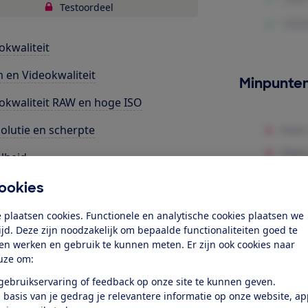
Testoordeel
okwaliteit
m en Videokwaliteit
Minpunte
okwaliteit RAW en hoge ISO
olutie en scherpte
lheid
iening
ookies
erm en zoeker
 plaatsen cookies. Functionele en analytische cookies plaatsen we
tijd. Deze zijn noodzakelijk om bepaalde functionaliteiten goed te
tser
ten werken en gebruik te kunnen meten. Er zijn ook cookies naar
uze om:
k toegang tot deze test?
 gebruikservaring of feedback op onze site te kunnen geven.
 basis van je gedrag je relevantere informatie op onze website, a