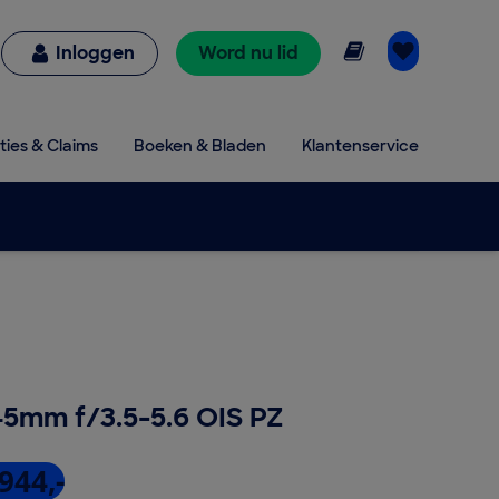
Online lezen
Inloggen
Word nu lid
ties & Claims
Boeken & Bladen
Klantenservice
5mm f/3.5-5.6 OIS PZ
944,-