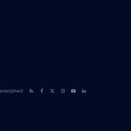
RSS-feed nieuws
Facebook
Twitter
Instagram
Youtube
LinkedIn
ankelijkheid