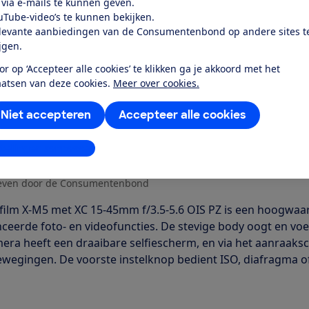
 via e-mails te kunnen geven.
Word lid
uTube-video’s te kunnen bekijken.
levante aanbiedingen van de Consumentenbond op andere sites t
ijgen.
Al lid? Log in
or op ‘Accepteer alle cookies’ te klikken ga je akkoord met het
aatsen van deze cookies.
Meer over cookies.
Niet accepteren
Accepteer alle cookies
stellingen aanpassen
r dit product
even door de Consumentenbond
ifilm X-M5 met XC 15-45mm f/3.5-5.6 OIS PZ is een hoogwa
ceerde foto- en videofuncties. De stevige body oogt en voelt
era heeft een draaibare selfiescherm, en via het aanraaksc
wegingen. De voorste instelknop bedient ISO, diafragma of