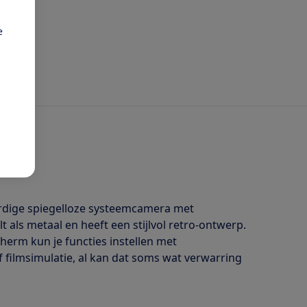
e
ardige spiegelloze systeemcamera met
 als metaal en heeft een stijlvol retro-ontwerp.
herm kun je functies instellen met
 filmsimulatie, al kan dat soms wat verwarring