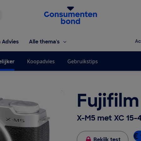
Homepage van de Consumentenbond
h Advies
Alle thema's
Ac
lijker
Koopadvies
Gebruikstips
Fujifilm
X-M5 met XC 15-4
€ 
Bekijk test