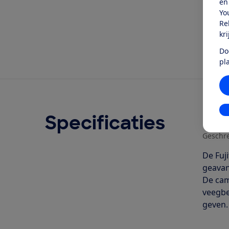
én
Yo
Re
kr
Do
pl
In
Specificaties
Ove
Geschr
De Fuj
geavan
De cam
veegbe
geven.