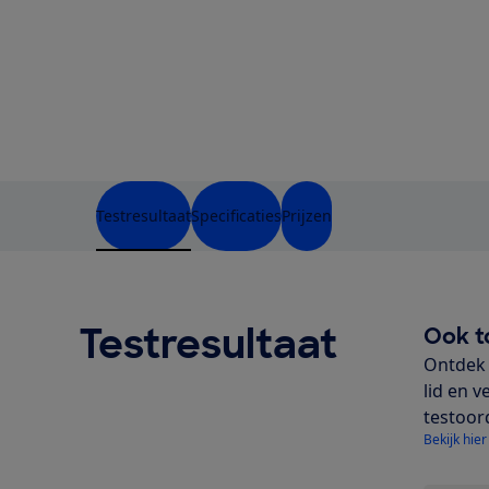
Testresultaat
Specificaties
Prijzen
Testresultaat
Ook t
Ontdek 
lid en v
testoor
Bekijk hier