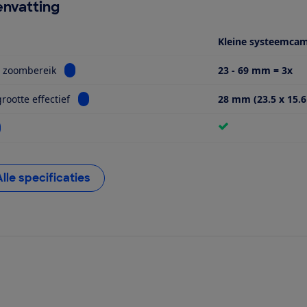
nvatting
Kleine systeemca
Bekijk informatie voor Optisch zoombereik
h zoombereik
23 - 69 mm = 3x
Bekijk informatie voor Sensorgrootte effectief
rootte effectief
28 mm (23.5 x 15.
kijk informatie voor Wifi
Alle specificaties