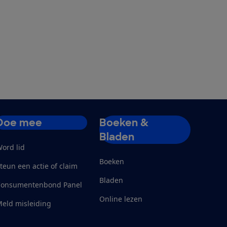
Doe mee
Boeken &
Bladen
ord lid
Boeken
teun een actie of claim
Bladen
Consumentenbond Panel
Online lezen
eld misleiding