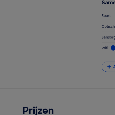
Same
Soort
Optisc
Sensorg
Be
Wifi
Prijzen