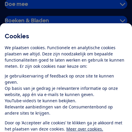
Doe mee
Boeken & Bladen
Cookies
Download de app
We plaatsen cookies. Functionele en analytische cookies
plaatsen we altijd. Deze zijn noodzakelijk om bepaalde
functionaliteiten goed te laten werken en gebruik te kunnen
meten. Er zijn ook cookies naar keuze om:
Alles over de
Consumentenbond-
Je gebruikservaring of feedback op onze site te kunnen
app
geven.
Op basis van je gedrag je relevantere informatie op onze
website, app én via e-mails te kunnen geven.
Algemene Voorwaarden
Privacyverklaring
YouTube-video’s te kunnen bekijken.
Cookiebeleid
Privacyvoorkeuren
Wijzigen & opzeggen
Relevante aanbiedingen van de Consumentenbond op
Toegankelijkheid
andere sites te krijgen.
RSS-feed nieuws
Facebook
Twitter
Instagram
Youtube
LinkedIn
Door op ‘Accepteer alle cookies’ te klikken ga je akkoord met
het plaatsen van deze cookies.
Meer over cookies.
12.901
consumenten
beoordelen de Consumentenbond
met gemiddeld