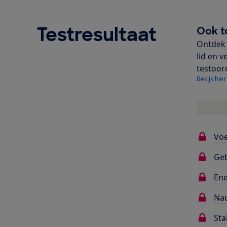
Testresultaat
Ook t
Ontdek 
lid en v
testoor
Bekijk hier
Voe
Ge
Ene
Na
Sta