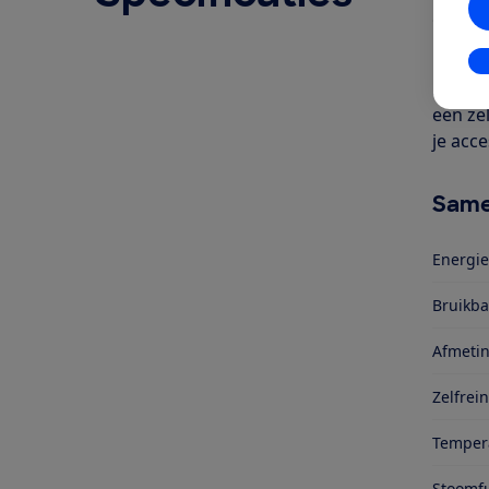
Geschr
De IKE
In
liter e
een ze
je acce
Same
Energie
Bruikb
Afmetin
Zelfrei
Temper
Stoomfu