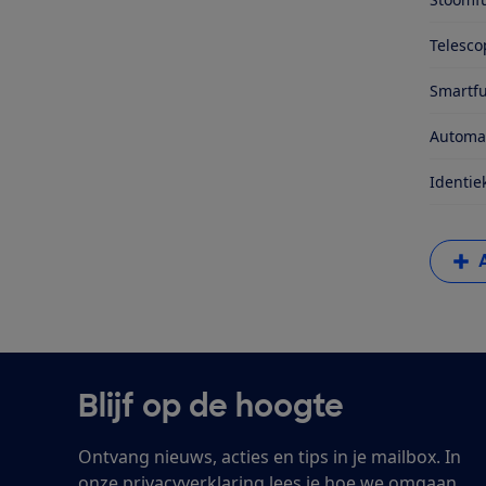
Telesco
Smartfu
Automa
Identie
Blijf op de hoogte
Ontvang nieuws, acties en tips in je mailbox. In
onze
privacyverklaring
lees je hoe we omgaan