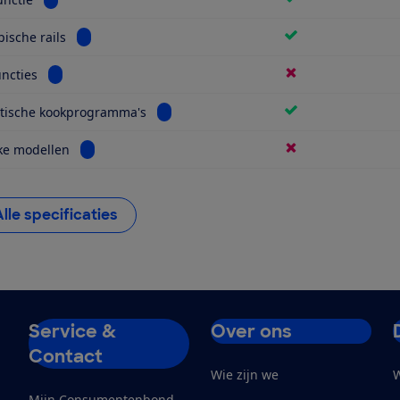
Bekijk informatie voor Telescopische rails
pische rails
Bekijk informatie voor Smartfuncties
ncties
Bekijk informatie voor Automatische ko
tische kookprogramma's
Bekijk informatie voor Identieke modellen
ke modellen
Alle specificaties
Service &
Over ons
Contact
Wie zijn we
W
Mijn Consumentenbond