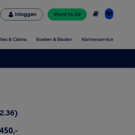
Online lezen
Inloggen
Word nu lid
ties & Claims
Boeken & Bladen
Klantenservice
2.36)
450,-