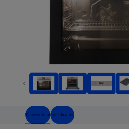
Testresultaat
Specificaties