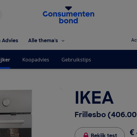
Homepage van de Consumentenbond
h Advies
Alle thema's
Ac
ijker
Koopadvies
Gebruikstips
IKEA
Frillesbo (406.00
€ 
Bekijk test