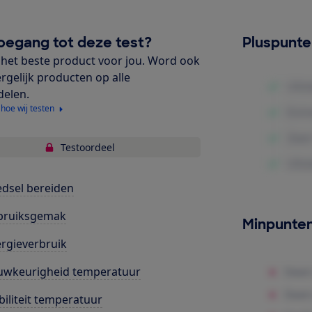
oegang tot deze test?
Pluspunt
het beste product voor jou. Word ook
ergelijk producten op alle
delen.
 hoe wij testen
Testoordeel
dsel bereiden
bruiksgemak
Minpunte
rgieverbruik
uwkeurigheid temperatuur
biliteit temperatuur