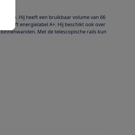
mfunctie. Hij heeft een bruikbaar volume van 66
ven heeft energielabel A+. Hij beschikt ook over
e binnenwanden. Met de telescopische rails kun