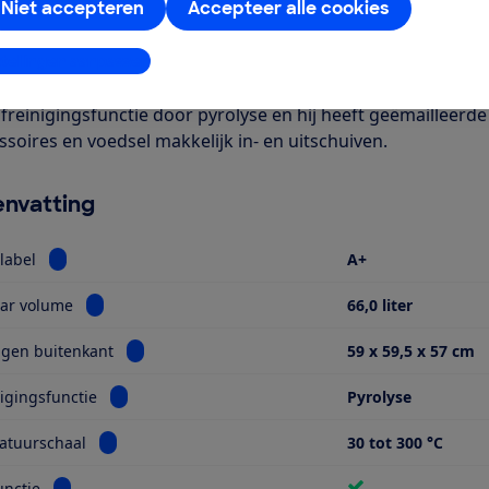
Niet accepteren
Accepteer alle cookies
even door de Consumentenbond
A Frillesbo (406.002.36) is een oven met hetelucht- en stoo
stellingen aanpassen
n de binnenmaten zijn 36,2 x 44,2 x 41 cm (h x b x d). Deze o
lfreinigingsfunctie door pyrolyse en hij heeft geëmailleerd
ssoires en voedsel makkelijk in- en uitschuiven.
nvatting
Bekijk informatie voor Energielabel
label
A+
Bekijk informatie voor Bruikbaar volume
aar volume
66,0 liter
Bekijk informatie voor Afmetingen buitenkant
gen buitenkant
59 x 59,5 x 57 cm
Bekijk informatie voor Zelfreinigingsfunctie
nigingsfunctie
Pyrolyse
Bekijk informatie voor Temperatuurschaal
atuurschaal
30 tot 300 °C
Bekijk informatie voor Stoomfunctie
nctie