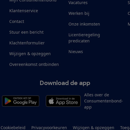
Vacatures
S
Klantenservice
Werken bij
Contact
Onze inkomsten
M
Stuur een bericht
Licentieregeling
predicaten
Klachtenformulier
Nieuws
Wijzigen & opzeggen
Overeenkomst ontbinden
Download de app
Alles over de
Consumentenbond-
app
Cookiebeleid
Privacyvoorkeuren
Wijzigen & opzeggen
Toeg