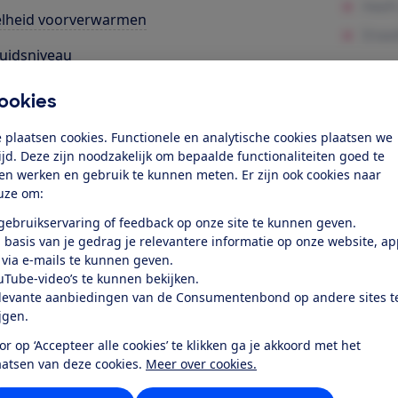
elheid voorverwarmen
uidsniveau
ligheid
ookies
 plaatsen cookies. Functionele en analytische cookies plaatsen we
k toegang tot deze test?
tijd. Deze zijn noodzakelijk om bepaalde functionaliteiten goed te
ten werken en gebruik te kunnen meten. Er zijn ook cookies naar
uze om:
Word lid
 gebruikservaring of feedback op onze site te kunnen geven.
 basis van je gedrag je relevantere informatie op onze website, a
Al lid? Log in
 via e-mails te kunnen geven.
uTube-video’s te kunnen bekijken.
levante aanbiedingen van de Consumentenbond op andere sites t
ijgen.
or op ‘Accepteer alle cookies’ te klikken ga je akkoord met het
aatsen van deze cookies.
Meer over cookies.
r dit product