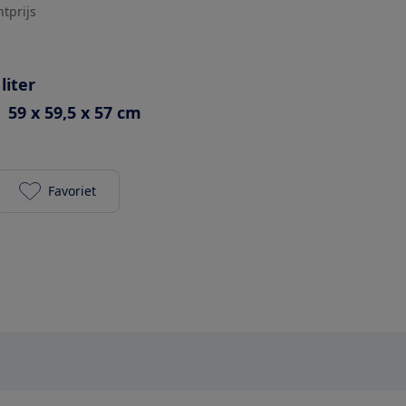
htprijs
 liter
59 x 59,5 x 57 cm
Favoriet
IKEA Frillesbo (406.002.36) toevoegen aan je favori