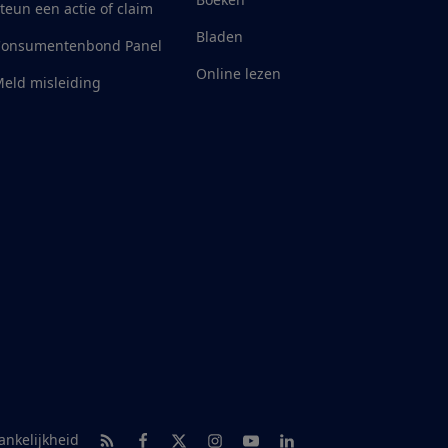
teun een actie of claim
Bladen
Consumentenbond Panel
Online lezen
eld misleiding
RSS-feed nieuws
Facebook
Twitter
Instagram
Youtube
LinkedIn
ankelijkheid