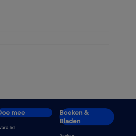
okprogramma's
Doe mee
Boeken &
Bladen
ord lid
Boeken