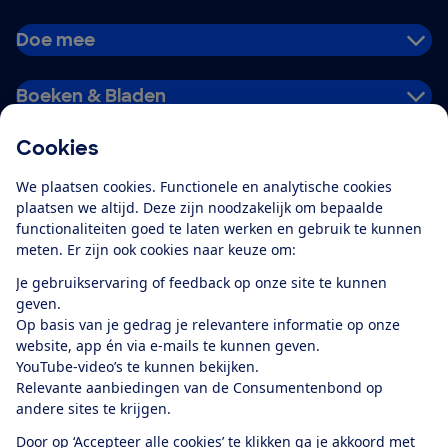
Doe mee
Boeken & Bladen
Cookies
Download de app
We plaatsen cookies. Functionele en analytische cookies
plaatsen we altijd. Deze zijn noodzakelijk om bepaalde
functionaliteiten goed te laten werken en gebruik te kunnen
meten. Er zijn ook cookies naar keuze om:
Alles over de
Consumentenbond-
Je gebruikservaring of feedback op onze site te kunnen
app
geven.
Op basis van je gedrag je relevantere informatie op onze
website, app én via e-mails te kunnen geven.
Algemene Voorwaarden
Privacyverklaring
YouTube-video’s te kunnen bekijken.
Cookiebeleid
Privacyvoorkeuren
Wijzigen & opzeggen
Relevante aanbiedingen van de Consumentenbond op
Toegankelijkheid
andere sites te krijgen.
RSS-feed nieuws
Facebook
Twitter
Instagram
Youtube
LinkedIn
Door op ‘Accepteer alle cookies’ te klikken ga je akkoord met