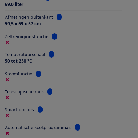
69,0 liter
Bekijk informatie voor Afmetingen buit
Afmetingen buitenkant
59,5 x 59 x 57 cm
Bekijk informatie voor Zelfreinigingsfunct
Zelfreinigingsfunctie
Bekijk informatie voor Temperatuurschaal
Temperatuurschaal
50 tot 250 °C
Bekijk informatie voor Stoomfunctie
Stoomfunctie
Bekijk informatie voor Telescopische rails
Telescopische rails
Bekijk informatie voor Smartfuncties
Smartfuncties
Bekijk informatie voor Autom
Automatische kookprogramma's