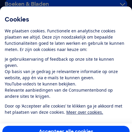
Boeken & Bladen
Cookies
Download de app
We plaatsen cookies. Functionele en analytische cookies
plaatsen we altijd. Deze zijn noodzakelijk om bepaalde
functionaliteiten goed te laten werken en gebruik te kunnen
meten. Er zijn ook cookies naar keuze om:
Alles over de
Consumentenbond-
Je gebruikservaring of feedback op onze site te kunnen
app
geven.
Op basis van je gedrag je relevantere informatie op onze
website, app én via e-mails te kunnen geven.
Algemene Voorwaarden
Privacyverklaring
YouTube-video’s te kunnen bekijken.
Cookiebeleid
Privacyvoorkeuren
Wijzigen & opzeggen
Relevante aanbiedingen van de Consumentenbond op
Toegankelijkheid
andere sites te krijgen.
RSS-feed nieuws
Facebook
Twitter
Instagram
Youtube
LinkedIn
Door op ‘Accepteer alle cookies’ te klikken ga je akkoord met
het plaatsen van deze cookies.
Meer over cookies.
12.901
consumenten
beoordelen de Consumentenbond
met gemiddeld
een
8,4
Accepteer alle cookies