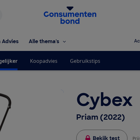
Homepage van de Consumentenbond
h Advies
Alle thema's
Ac
gelijker
Koopadvies
Gebruikstips
Cybex
Priam (2022)
Bekijk test
Pri