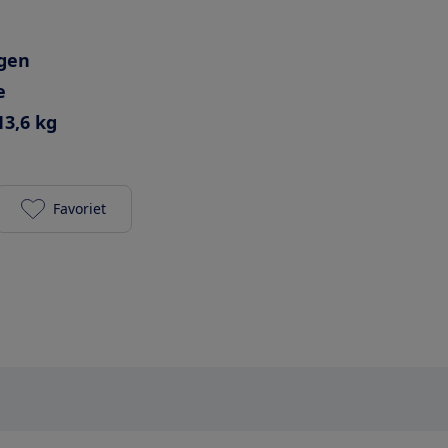
agen
e
13,6 kg
Favoriet
Cybex Priam (2022) toevoegen aan je favorieten