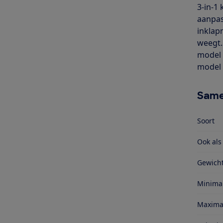
3-in-1
aanpas
inklap
weegt.
model 
model 
Same
Soort
Ook al
Gewich
Minima
Maxima