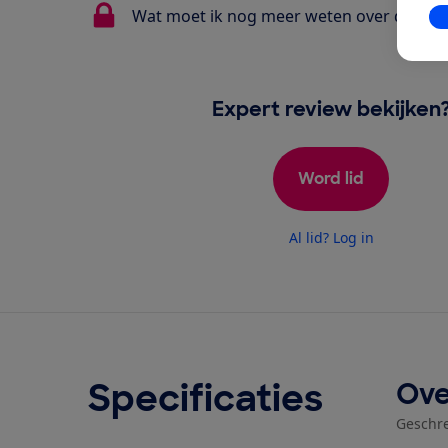
Wat moet ik nog meer weten over de Cybe
In
Expert review bekijken
Word lid
Al lid? Log in
Specificaties
Ove
Geschr