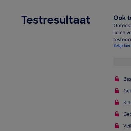
Testresultaat
Ook t
Ontdek 
lid en v
testoor
Bekijk hier
Bes
Ge
Kin
Geb
Vei