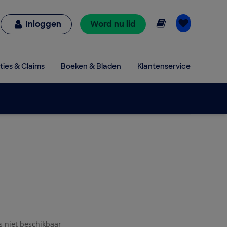
Online lezen
Inloggen
Word nu lid
ties & Claims
Boeken & Bladen
Klantenservice
js niet beschikbaar