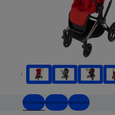
Testresultaat
Expert review
Specificaties