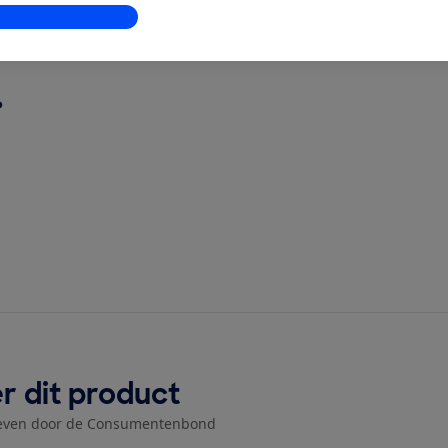
x Priam (2022)?
stellingen aanpassen
?
r dit product
even door de Consumentenbond