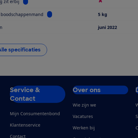
Bekijk informatie voor Reiswieg zit erbij
 zit erbij
Bekijk informatie voor Grootte boodschap
e boodschappenmand
5 kg
in
juni 2022
Alle specificaties
Service &
Over ons
Contact
Wie zijn we
W
Mijn Consumentenbond
Vacatures
S
Klantenservice
Werken bij
Contact