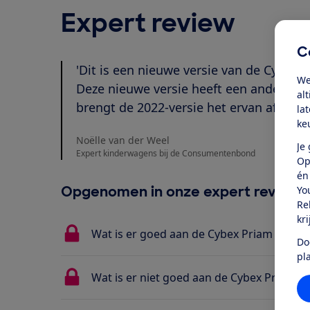
Expert review
C
'Dit is een nieuwe versie van de Cybex 
We
Deze nieuwe versie heeft een ander tuigj
al
brengt de 2022-versie het ervan af in on
la
ke
Noëlle van der Weel
Je
Expert kinderwagens bij de Consumentenbond
Op
én
Opgenomen in onze expert review
Yo
Re
kr
Wat is er goed aan de Cybex Priam (2022)
Do
pl
Wat is er niet goed aan de Cybex Priam (2