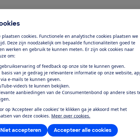
ookies
Priam. De
vorige versie testten we in 2020
.
 plaatsen cookies. Functionele en analytische cookies plaatsen we
e en zitje. Ook zit de reiswieg hoger. Hoe
tijd. Deze zijn noodzakelijk om bepaalde functionaliteiten goed te
ze test?'
ten werken en gebruik te kunnen meten. Er zijn ook cookies naar
uze om:
 gebruikservaring of feedback op onze site te kunnen geven.
 basis van je gedrag je relevantere informatie op onze website, a
 via e-mails te kunnen geven.
uTube-video’s te kunnen bekijken.
levante aanbiedingen van de Consumentenbond op andere sites t
ijgen.
?
or op ‘Accepteer alle cookies’ te klikken ga je akkoord met het
aatsen van deze cookies.
Meer over cookies.
022)?
Niet accepteren
Accepteer alle cookies