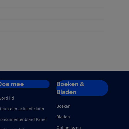
penmand
Doe mee
Boeken &
Bladen
ord lid
Boeken
teun een actie of claim
Bladen
Consumentenbond Panel
Online lezen