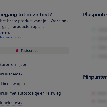
oegang tot deze test?
Pluspunt
het beste product voor jou. Word ook
ergelijk producten op alle
delen.
 hoe wij testen
Testoordeel
turen en rijden
bruiksgemak
Minpunte
d in de wagen
ruik met autostoeltje en reiswieg
ligheidstests