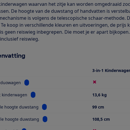
 kinderwagen waarvan het zitje kan worden omgedraaid zodat 
sen. De hoogte van de duwstang of handvatten is verstelb
mechanisme is volgens de telescopische schaar-methode. De
 Te koop in verschillende kleuren en uitvoeringen, de prijs k
is geen reiswieg inbegrepen. Die moet je er apart bijkopen
inclusief reiswieg.
nvatting
3-in-1 Kinderwage
Bekijk informatie voor Ook als duowagen
s duowagen
Bekijk informatie voor Gewicht kinderwagen
t kinderwagen
13,6 kg
Bekijk informatie voor Minimale hoogte duw
le hoogte duwstang
99 cm
Bekijk informatie voor Maximale hoogte duw
le hoogte duwstang
108,5 cm