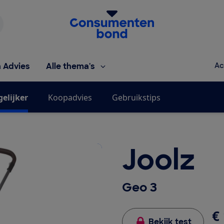
Homepage van de Consumentenbond
h Advies
Alle thema's
Ac
gelijker
Koopadvies
Gebruikstips
Joolz
Geo 3
€ 
Bekijk test