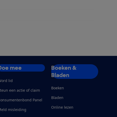
penmand
Doe mee
Boeken &
Bladen
ord lid
Boeken
teun een actie of claim
Bladen
Consumentenbond Panel
Online lezen
eld misleiding