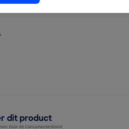
stellingen aanpassen
z Geo 3?
?
r dit product
even door de Consumentenbond