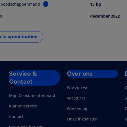
Bekijk informatie voor Grootte boodschap
e boodschappenmand
15 kg
in
december 2022
Alle specificaties
Service &
Over ons
Contact
Wie zijn we
W
Mijn Consumentenbond
Vacatures
S
Klantenservice
Werken bij
Contact
Onze inkomsten
M
Stuur een bericht