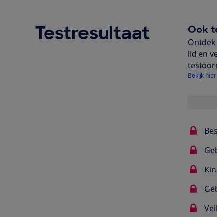
Testresultaat
Ook t
Ontdek 
lid en v
testoor
Bekijk hier
Bes
Ge
Kin
Geb
Vei