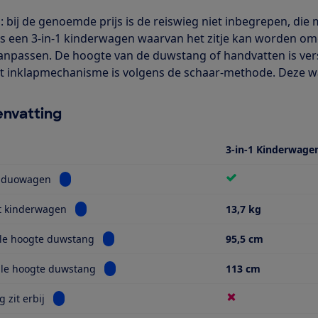
: bij de genoemde prijs is de reiswieg niet inbegrepen, die 
is een 3-in-1 kinderwagen waarvan het zitje kan worden omge
anpassen. De hoogte van de duwstang of handvatten is ver
t inklapmechanisme is volgens de schaar-methode. Deze wag
nvatting
3-in-1 Kinderwage
Bekijk informatie voor Ook als duowagen
s duowagen
Bekijk informatie voor Gewicht kinderwagen
t kinderwagen
13,7 kg
Bekijk informatie voor Minimale hoogte duw
le hoogte duwstang
95,5 cm
Bekijk informatie voor Maximale hoogte duw
le hoogte duwstang
113 cm
Bekijk informatie voor Reiswieg zit erbij
 zit erbij