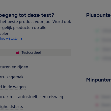
oegang tot deze test?
Pluspunt
het beste product voor jou. Word ook
ergelijk producten op alle
delen.
 hoe wij testen
Testoordeel
turen en rijden
bruiksgemak
Minpunte
d in de wagen
ruik met autostoeltje en reiswieg
ligheidstests