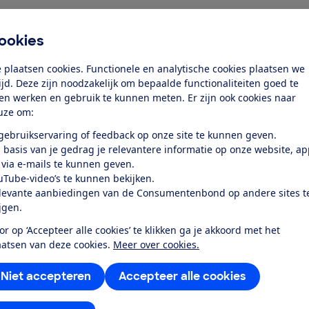
ookies
iken vanaf de geboorte tot je kindje 22 kg
 plaatsen cookies. Functionele en analytische cookies plaatsen we
tijd. Deze zijn noodzakelijk om bepaalde functionaliteiten goed te
erwagenleeftijd. De reiswieg is bij de prijs
ten werken en gebruik te kunnen meten. Er zijn ook cookies naar
e de Geo3 uitbreiden naar een duowagen,
uze om:
o3 het in onze test?'
 gebruikservaring of feedback op onze site te kunnen geven.
 basis van je gedrag je relevantere informatie op onze website, a
 via e-mails te kunnen geven.
uTube-video’s te kunnen bekijken.
levante aanbiedingen van de Consumentenbond op andere sites t
ijgen.
or op ‘Accepteer alle cookies’ te klikken ga je akkoord met het
aatsen van deze cookies.
Meer over cookies.
Niet accepteren
Accepteer alle cookies