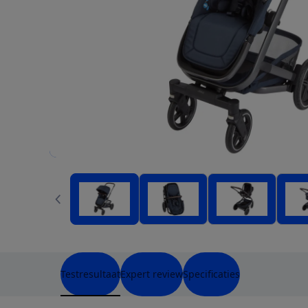
Testresultaat
Expert review
Specificaties