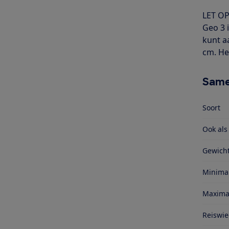
LET OP
Geo 3 
kunt a
cm. He
Same
Soort
Ook al
Gewich
Minima
Maxima
Reiswieg