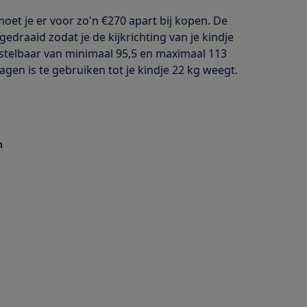
moet je er voor zo'n €270 apart bij kopen. De
draaid zodat je de kijkrichting van je kindje
stelbaar van minimaal 95,5 en maximaal 113
en is te gebruiken tot je kindje 22 kg weegt.
n
stang
stang