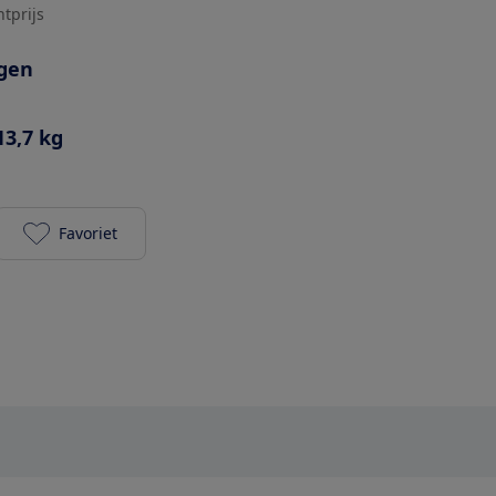
htprijs
agen
13,7 kg
Favoriet
Joolz Geo 3 toevoegen aan je favorieten