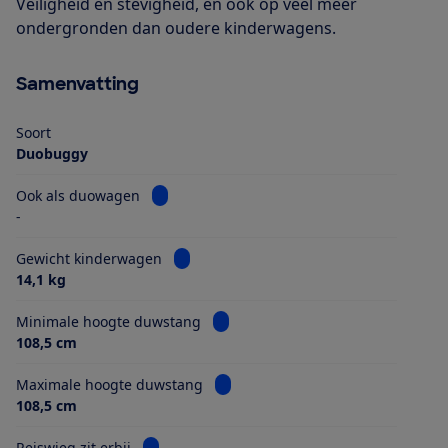
Veiligheid en stevigheid, en ook op veel meer
ondergronden dan oudere kinderwagens.
Samenvatting
Soort
Duobuggy
Bekijk informatie voor Ook als duowagen
Ook als duowagen
-
Bekijk informatie voor Gewicht kinderwa
Gewicht kinderwagen
14,1 kg
Bekijk informatie voor Minimale h
Minimale hoogte duwstang
108,5 cm
Bekijk informatie voor Maximale 
Maximale hoogte duwstang
108,5 cm
Bekijk informatie voor Reiswieg zit erbij
Reiswieg zit erbij