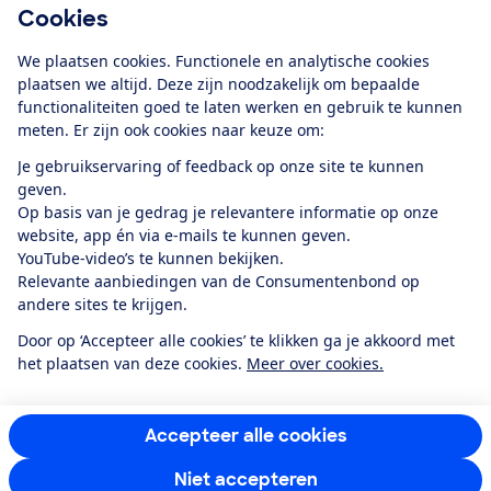
Cookies
Download de app
We plaatsen cookies. Functionele en analytische cookies
plaatsen we altijd. Deze zijn noodzakelijk om bepaalde
functionaliteiten goed te laten werken en gebruik te kunnen
meten. Er zijn ook cookies naar keuze om:
Alles over de
Consumentenbond-
Je gebruikservaring of feedback op onze site te kunnen
app
geven.
Op basis van je gedrag je relevantere informatie op onze
website, app én via e-mails te kunnen geven.
Algemene Voorwaarden
Privacyverklaring
YouTube-video’s te kunnen bekijken.
Cookiebeleid
Privacyvoorkeuren
Wijzigen & opzeggen
Relevante aanbiedingen van de Consumentenbond op
Toegankelijkheid
andere sites te krijgen.
RSS-feed nieuws
Facebook
Twitter
Instagram
Youtube
LinkedIn
Door op ‘Accepteer alle cookies’ te klikken ga je akkoord met
het plaatsen van deze cookies.
Meer over cookies.
12.901
consumenten
beoordelen de Consumentenbond
met gemiddeld
een
8,4
Accepteer alle cookies
Niet accepteren