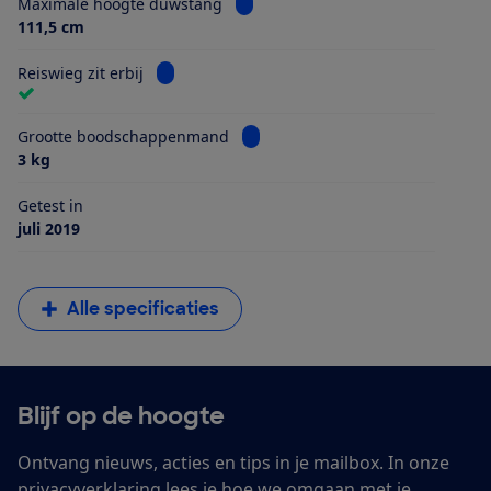
Bekijk informatie voor Maximale 
Maximale hoogte duwstang
111,5 cm
Bekijk informatie voor Reiswieg zit erbij
Reiswieg zit erbij
Bekijk informatie voor Grootte 
Grootte boodschappenmand
3 kg
Getest in
juli 2019
Alle specificaties
Blijf op de hoogte
Ontvang nieuws, acties en tips in je mailbox. In onze
privacyverklaring
lees je hoe we omgaan met je