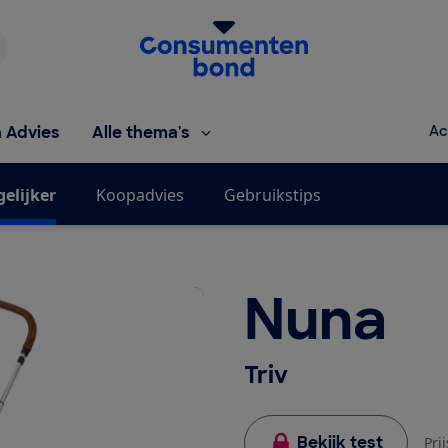
Homepage van de Consumentenbond
h Advies
Alle thema's
Ac
gelijker
Koopadvies
Gebruikstips
Nuna
Triv
Bekijk test
Pri