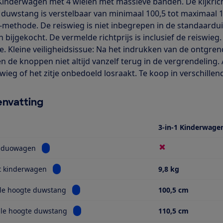
 Kinderwagen met 4 wielen met massieve banden. De kijkrich
 duwstang is verstelbaar van minimaal 100,5 tot maximaal 
-methode. De reiswieg is niet inbegrepen in de standaardui
 bijgekocht. De vermelde richtprijs is inclusief de reiswieg
tje. Kleine veiligheidsissue: Na het indrukken van de ontgre
n de knoppen niet altijd vanzelf terug in de vergrendeling. A
swieg of het zitje onbedoeld losraakt. Te koop in verschille
nvatting
3-in-1 Kinderwage
Bekijk informatie voor Ook als duowagen
s duowagen
Bekijk informatie voor Gewicht kinderwagen
t kinderwagen
9,8 kg
Bekijk informatie voor Minimale hoogte duw
le hoogte duwstang
100,5 cm
Bekijk informatie voor Maximale hoogte duw
le hoogte duwstang
110,5 cm