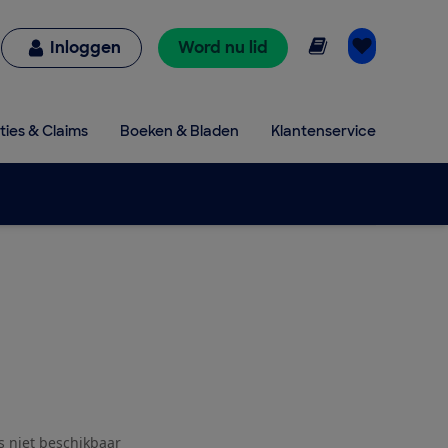
Online lezen
Inloggen
Word nu lid
ties & Claims
Boeken & Bladen
Klantenservice
js niet beschikbaar