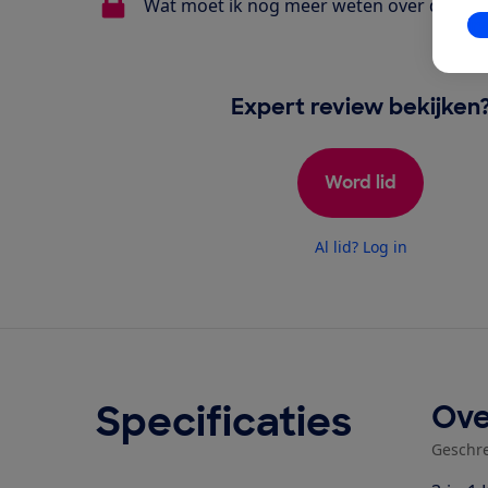
Wat moet ik nog meer weten over de Nuna
In
Expert review bekijken
Word lid
Al lid? Log in
Specificaties
Ove
Geschr