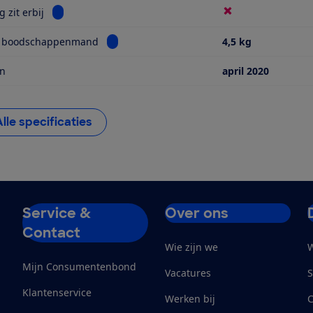
Bekijk informatie voor Reiswieg zit erbij
 zit erbij
Bekijk informatie voor Grootte boodschap
e boodschappenmand
4,5 kg
in
april 2020
Alle specificaties
Service &
Over ons
Contact
Wie zijn we
W
Mijn Consumentenbond
Vacatures
S
Klantenservice
Werken bij