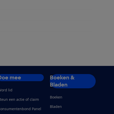
penmand
Doe mee
Boeken &
Bladen
ord lid
Boeken
teun een actie of claim
Bladen
Consumentenbond Panel