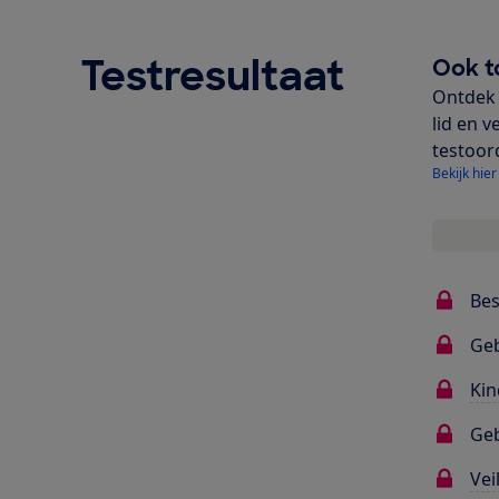
Testresultaat
Ook t
Ontdek 
lid en v
testoor
Bekijk hier
Bes
Ge
Kin
Geb
Vei