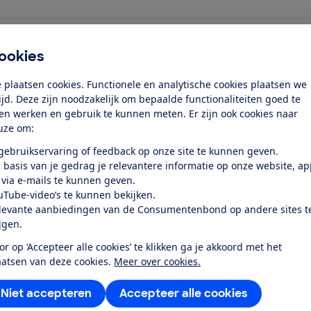
ookies
mpacte broertje van de
Mixx Next
. De Triv
 plaatsen cookies. Functionele en analytische cookies plaatsen we
 dan de Mixx Next. Hoe doet hij het verder
tijd. Deze zijn noodzakelijk om bepaalde functionaliteiten goed te
enhanger? Wij zochten het voor je uit.'
ten werken en gebruik te kunnen meten. Er zijn ook cookies naar
uze om:
 gebruikservaring of feedback op onze site te kunnen geven.
 basis van je gedrag je relevantere informatie op onze website, a
 via e-mails te kunnen geven.
uTube-video’s te kunnen bekijken.
levante aanbiedingen van de Consumentenbond op andere sites t
ijgen.
or op ‘Accepteer alle cookies’ te klikken ga je akkoord met het
aatsen van deze cookies.
Meer over cookies.
Niet accepteren
Accepteer alle cookies