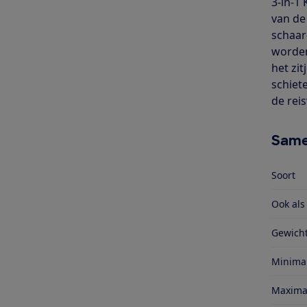
3-in-1
van de
schaar
worden
het zi
schiete
de rei
Same
Soort
Ook al
Gewich
Minima
Maxima