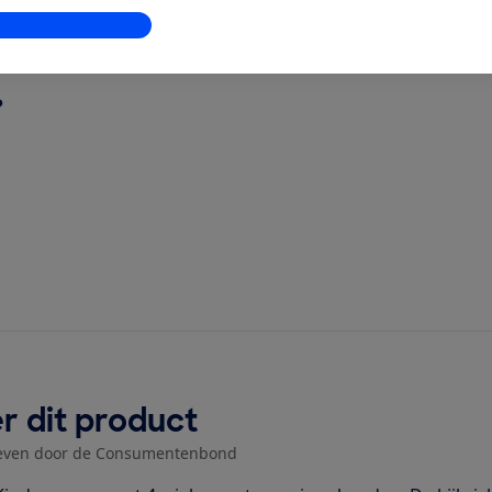
 Triv?
stellingen aanpassen
?
r dit product
even door de Consumentenbond