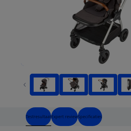
Testresultaat
Expert review
Specificaties