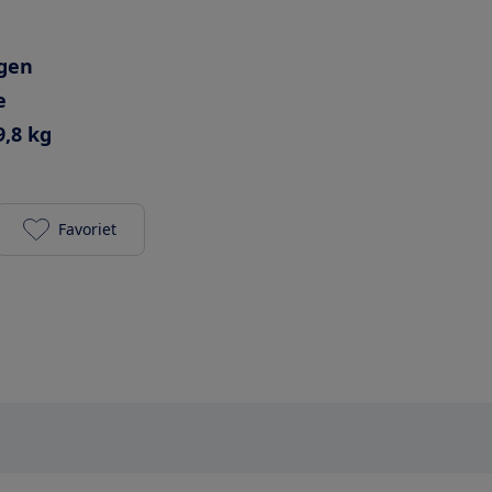
agen
e
9,8 kg
Favoriet
Nuna Triv toevoegen aan je favorieten