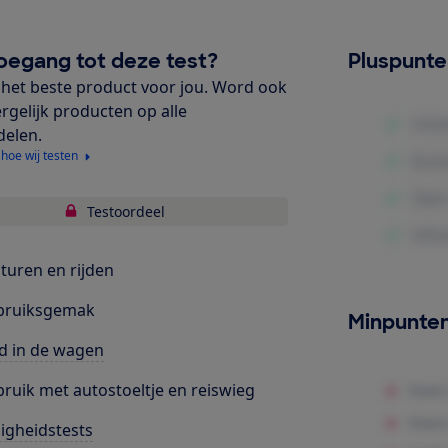
oegang tot deze test?
Pluspunt
het beste product voor jou. Word ook
ergelijk producten op alle
delen.
 hoe wij testen
Testoordeel
turen en rijden
bruiksgemak
Minpunte
d in de wagen
ruik met autostoeltje en reiswieg
ligheidstests