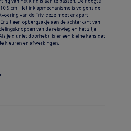
ting van het kind is aan te passen. De hoogte
110,5 cm. Het inklapmechanisme is volgens de
tvoering van de Triv, deze moet er apart
. Er zit een opbergzakje aan de achterkant van
ndelingsknoppen van de reiswieg en het zitje
ls je dit niet doorhebt, is er een kleine kans dat
nde kleuren en afwerkingen.
n
stang
stang