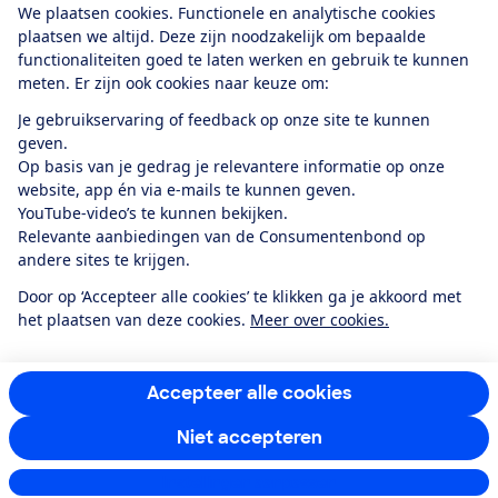
We plaatsen cookies. Functionele en analytische cookies
plaatsen we altijd. Deze zijn noodzakelijk om bepaalde
functionaliteiten goed te laten werken en gebruik te kunnen
meten. Er zijn ook cookies naar keuze om:
Alles over de
Consumentenbond-
Je gebruikservaring of feedback op onze site te kunnen
app
geven.
Op basis van je gedrag je relevantere informatie op onze
website, app én via e-mails te kunnen geven.
Algemene Voorwaarden
Privacyverklaring
YouTube-video’s te kunnen bekijken.
Cookiebeleid
Privacyvoorkeuren
Wijzigen & opzeggen
Relevante aanbiedingen van de Consumentenbond op
Toegankelijkheid
andere sites te krijgen.
RSS-feed nieuws
Facebook
Twitter
Instagram
Youtube
LinkedIn
Door op ‘Accepteer alle cookies’ te klikken ga je akkoord met
het plaatsen van deze cookies.
Meer over cookies.
12.901
consumenten
beoordelen de Consumentenbond
met gemiddeld
een
8,4
Accepteer alle cookies
Niet accepteren
Instellingen aanpassen