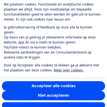
Download de app
We plaatsen cookies. Functionele en analytische cookies
plaatsen we altijd. Deze zijn noodzakelijk om bepaalde
functionaliteiten goed te laten werken en gebruik te kunnen
meten. Er zijn ook cookies naar keuze om:
Alles over de
Consumentenbond-
Je gebruikservaring of feedback op onze site te kunnen
app
geven.
Op basis van je gedrag je relevantere informatie op onze
website, app én via e-mails te kunnen geven.
Algemene Voorwaarden
Privacyverklaring
YouTube-video’s te kunnen bekijken.
Cookiebeleid
Privacyvoorkeuren
Wijzigen & opzeggen
Relevante aanbiedingen van de Consumentenbond op
Toegankelijkheid
andere sites te krijgen.
RSS-feed nieuws
Facebook
Twitter
Instagram
Youtube
LinkedIn
Door op ‘Accepteer alle cookies’ te klikken ga je akkoord met
het plaatsen van deze cookies.
Meer over cookies.
12.901
consumenten
beoordelen de Consumentenbond
met gemiddeld
een
8,4
Accepteer alle cookies
Niet accepteren
Instellingen aanpassen