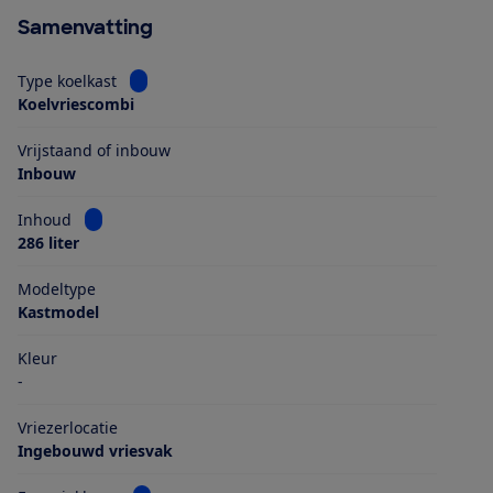
Samenvatting
Bekijk informatie voor Type koelkast
Type koelkast
Koelvriescombi
Vrijstaand of inbouw
Inbouw
Bekijk informatie voor Inhoud
Inhoud
286 liter
Modeltype
Kastmodel
Kleur
-
Vriezerlocatie
Ingebouwd vriesvak