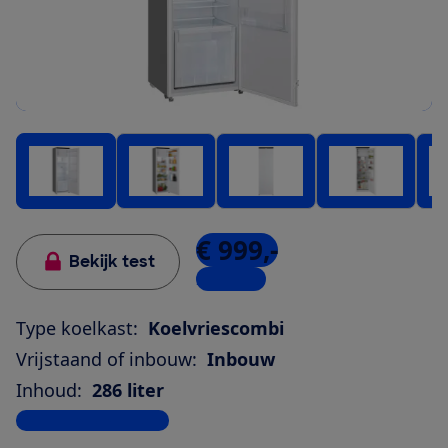
€ 999,-
Bekijk test
2 winkels
Type koelkast:
Koelvriescombi
Vrijstaand of inbouw:
Inbouw
Inhoud:
286 liter
Bekijk alle specificaties