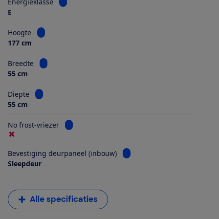
Bekijk informatie voor Energieklasse
Energieklasse
E
Bekijk informatie voor Hoogte
Hoogte
177 cm
Bekijk informatie voor Breedte
Breedte
55 cm
Bekijk informatie voor Diepte
Diepte
55 cm
Bekijk informatie voor No frost-vriezer
No frost-vriezer
Bekijk informatie voor Beves
Bevestiging deurpaneel (inbouw)
Sleepdeur
Alle specificaties