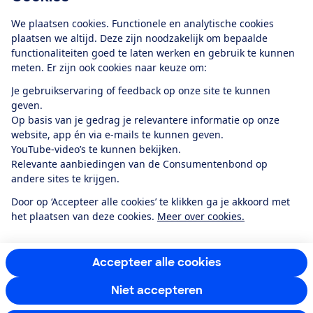
Download de app
We plaatsen cookies. Functionele en analytische cookies
plaatsen we altijd. Deze zijn noodzakelijk om bepaalde
functionaliteiten goed te laten werken en gebruik te kunnen
meten. Er zijn ook cookies naar keuze om:
Alles over de
Consumentenbond-
Je gebruikservaring of feedback op onze site te kunnen
app
geven.
Op basis van je gedrag je relevantere informatie op onze
website, app én via e-mails te kunnen geven.
Algemene Voorwaarden
Privacyverklaring
YouTube-video’s te kunnen bekijken.
Cookiebeleid
Privacyvoorkeuren
Wijzigen & opzeggen
Relevante aanbiedingen van de Consumentenbond op
Toegankelijkheid
andere sites te krijgen.
RSS-feed nieuws
Facebook
Twitter
Instagram
Youtube
LinkedIn
Door op ‘Accepteer alle cookies’ te klikken ga je akkoord met
het plaatsen van deze cookies.
Meer over cookies.
12.901
consumenten
beoordelen de Consumentenbond
met gemiddeld
een
8,4
Accepteer alle cookies
Niet accepteren