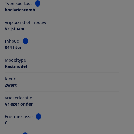
Bekijk informatie voor Type koelkast
Type koelkast
Koelvriescombi
Vrijstaand of inbouw
Vrijstaand
Bekijk informatie voor Inhoud
Inhoud
344 liter
Modeltype
Kastmodel
Kleur
Zwart
Vriezerlocatie
Vriezer onder
Bekijk informatie voor Energieklasse
Energieklasse
C