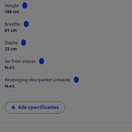
Bekijk informatie voor Hoogte
Hoogte
186 cm
Bekijk informatie voor Breedte
Breedte
61 cm
Bekijk informatie voor Diepte
Diepte
72 cm
Bekijk informatie voor No frost-vriezer
No frost-vriezer
N.v.t.
Bekijk informatie voor Beves
Bevestiging deurpaneel (inbouw)
N.v.t.
Alle specificaties