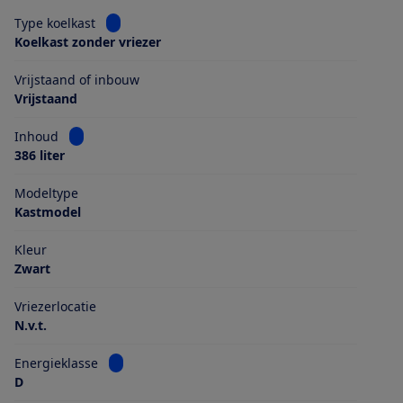
Bekijk informatie voor Type koelkast
Type koelkast
Koelkast zonder vriezer
Vrijstaand of inbouw
Vrijstaand
Bekijk informatie voor Inhoud
Inhoud
386 liter
Modeltype
Kastmodel
Kleur
Zwart
Vriezerlocatie
N.v.t.
Bekijk informatie voor Energieklasse
Energieklasse
D