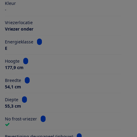
Kleur
-
Vriezerlocatie
Vriezer onder
Bekijk informatie voor Energieklasse
Energieklasse
E
Bekijk informatie voor Hoogte
Hoogte
177,9 cm
Bekijk informatie voor Breedte
Breedte
54,1 cm
Bekijk informatie voor Diepte
Diepte
55,3 cm
Bekijk informatie voor No frost-vriezer
No frost-vriezer
Bekijk informatie voor Beves
Bevestiging deurpaneel (inbouw)