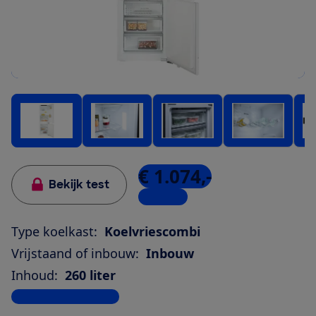
€ 1.074,-
Bekijk test
5 winkels
Type koelkast:
Koelvriescombi
Vrijstaand of inbouw:
Inbouw
Inhoud:
260 liter
Bekijk alle specificaties