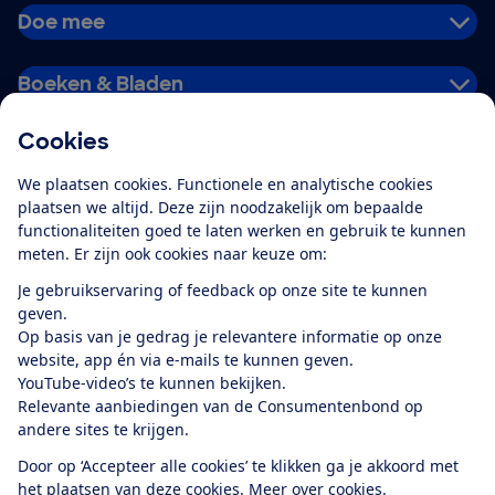
Doe mee
Boeken & Bladen
Cookies
Download de app
We plaatsen cookies. Functionele en analytische cookies
plaatsen we altijd. Deze zijn noodzakelijk om bepaalde
functionaliteiten goed te laten werken en gebruik te kunnen
meten. Er zijn ook cookies naar keuze om:
Alles over de
Consumentenbond-
Je gebruikservaring of feedback op onze site te kunnen
app
geven.
Op basis van je gedrag je relevantere informatie op onze
website, app én via e-mails te kunnen geven.
Algemene Voorwaarden
Privacyverklaring
YouTube-video’s te kunnen bekijken.
Cookiebeleid
Privacyvoorkeuren
Wijzigen & opzeggen
Relevante aanbiedingen van de Consumentenbond op
Toegankelijkheid
andere sites te krijgen.
RSS-feed nieuws
Facebook
Twitter
Instagram
Youtube
LinkedIn
Door op ‘Accepteer alle cookies’ te klikken ga je akkoord met
het plaatsen van deze cookies.
Meer over cookies.