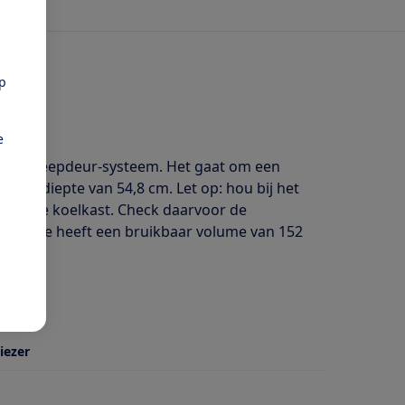
pp
e
 een sleepdeur-systeem. Het gaat om een
een diepte van 54,8 cm. Let op: hou bij het
ndom de koelkast. Check daarvoor de
lgedeelte heeft een bruikbaar volume van 152
iezer