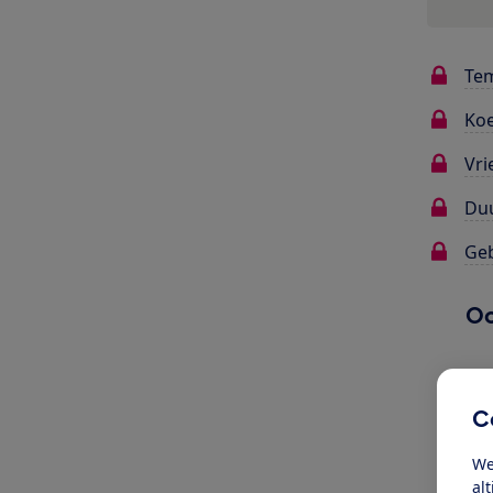
Te
Koe
Vri
Du
Ge
Oo
C
We
al