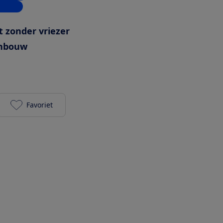
inkels
t zonder vriezer
nbouw
Favoriet
Siemens KI41RNSE0 toevoegen aan je favorieten