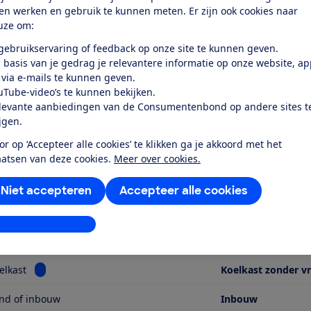
ten werken en gebruik te kunnen meten. Er zijn ook cookies naar
uze om:
 gebruikservaring of feedback op onze site te kunnen geven.
 basis van je gedrag je relevantere informatie op onze website, a
r dit product
 via e-mails te kunnen geven.
uTube-video’s te kunnen bekijken.
even door de Consumentenbond
levante aanbiedingen van de Consumentenbond op andere sites t
ijgen.
mens KI41RNSE0 is een inbouwkoelkast zonder vriezer met
del met een hoogte van 122,2 cm, een breedte van 54 cm en 
or op ‘Accepteer alle cookies’ te klikken ga je akkoord met het
aatsen van deze cookies.
Meer over cookies.
en altijd rekening met benodigde extra ventilatieruimte ro
iding of vraag dat na bij de verkoper of fabrikant. Het koe
Niet accepteren
Accepteer alle cookies
 De door de fabrikant opgegeven energieklasse is E.
stellingen aanpassen
nvatting
Bekijk informatie voor Type koelkast
elkast
Koelkast zonder vr
and of inbouw
Inbouw