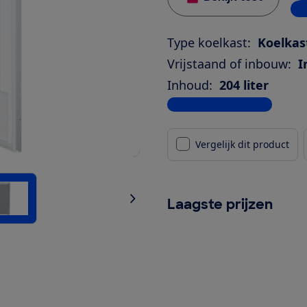
5 w
Type koelkast:
Koelkas
Vrijstaand of inbouw:
I
Inhoud:
204 liter
Bekijk alle specificaties
Vergelijk dit product
Laagste prijzen