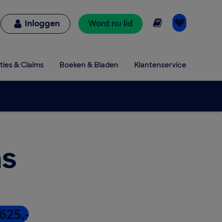
Online lezen
Inloggen
Word nu lid
ties & Claims
Boeken & Bladen
Klantenservice
s
625,-