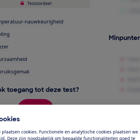
Testoordeel
mperatuur-nauwkeurigheid
ling
Minpunte
ezer
urzaamheid
bruiksgemak
k toegang tot deze test?
Word lid
ookies
Al lid? Log in
 plaatsen cookies. Functionele en analytische cookies plaatsen we
tijd. Deze zijn noodzakelijk om bepaalde functionaliteiten goed te