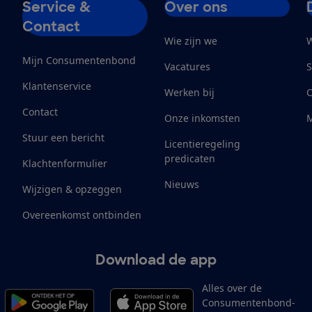
Service &
Over ons
Contact
Wie zijn we
W
Mijn Consumentenbond
Vacatures
S
Klantenservice
Werken bij
Contact
Onze inkomsten
M
Stuur een bericht
Licentieregeling
predicaten
Klachtenformulier
Nieuws
Wijzigen & opzeggen
Overeenkomst ontbinden
Download de app
Alles over de
Consumentenbond-