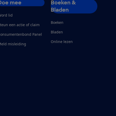
Doe mee
Boeken &
Bladen
ord lid
Boeken
teun een actie of claim
Bladen
Consumentenbond Panel
Online lezen
eld misleiding