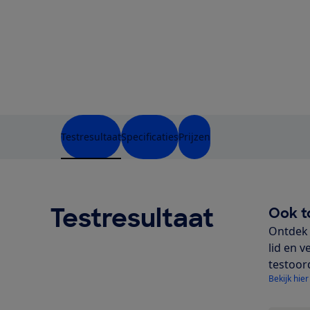
Testresultaat
Specificaties
Prijzen
Testresultaat
Ook t
Ontdek 
lid en v
testoor
Bekijk hier