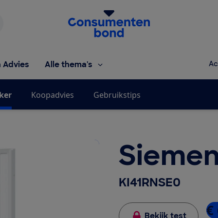
Homepage van de Consumentenbond
h Advies
Alle thema's
Ac
jker
Koopadvies
Gebruikstips
Siemen
KI41RNSE0
€ 
Bekijk test