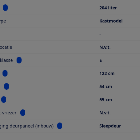
Bekijk informatie voor Inhoud
204 liter
ype
Kastmodel
-
ocatie
N.v.t.
Bekijk informatie voor Energieklasse
klasse
E
Bekijk informatie voor Hoogte
122 cm
Bekijk informatie voor Breedte
e
54 cm
Bekijk informatie voor Diepte
55 cm
Bekijk informatie voor No frost-vriezer
t-vriezer
N.v.t.
Bekijk informatie voor Bevestiging deu
ging deurpaneel (inbouw)
Sleepdeur