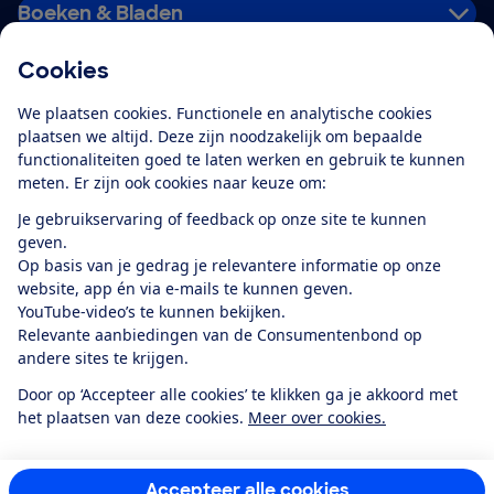
Boeken & Bladen
Cookies
Download de app
We plaatsen cookies. Functionele en analytische cookies
plaatsen we altijd. Deze zijn noodzakelijk om bepaalde
functionaliteiten goed te laten werken en gebruik te kunnen
meten. Er zijn ook cookies naar keuze om:
Alles over de
Consumentenbond-
Je gebruikservaring of feedback op onze site te kunnen
app
geven.
Op basis van je gedrag je relevantere informatie op onze
website, app én via e-mails te kunnen geven.
Algemene Voorwaarden
Privacyverklaring
YouTube-video’s te kunnen bekijken.
Cookiebeleid
Privacyvoorkeuren
Wijzigen & opzeggen
Relevante aanbiedingen van de Consumentenbond op
Toegankelijkheid
andere sites te krijgen.
RSS-feed nieuws
Facebook
Twitter
Instagram
Youtube
LinkedIn
Door op ‘Accepteer alle cookies’ te klikken ga je akkoord met
het plaatsen van deze cookies.
Meer over cookies.
12.901
consumenten
beoordelen de Consumentenbond
met gemiddeld
een
8,4
Accepteer alle cookies