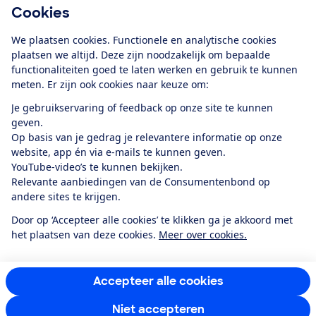
Cookies
Download de app
We plaatsen cookies. Functionele en analytische cookies
plaatsen we altijd. Deze zijn noodzakelijk om bepaalde
functionaliteiten goed te laten werken en gebruik te kunnen
meten. Er zijn ook cookies naar keuze om:
Alles over de
Consumentenbond-
Je gebruikservaring of feedback op onze site te kunnen
app
geven.
Op basis van je gedrag je relevantere informatie op onze
website, app én via e-mails te kunnen geven.
Algemene Voorwaarden
Privacyverklaring
YouTube-video’s te kunnen bekijken.
Cookiebeleid
Privacyvoorkeuren
Wijzigen & opzeggen
Relevante aanbiedingen van de Consumentenbond op
Toegankelijkheid
andere sites te krijgen.
RSS-feed nieuws
Facebook
Twitter
Instagram
Youtube
LinkedIn
Door op ‘Accepteer alle cookies’ te klikken ga je akkoord met
het plaatsen van deze cookies.
Meer over cookies.
12.901
consumenten
beoordelen de Consumentenbond
met gemiddeld
een
8,4
Accepteer alle cookies
Niet accepteren