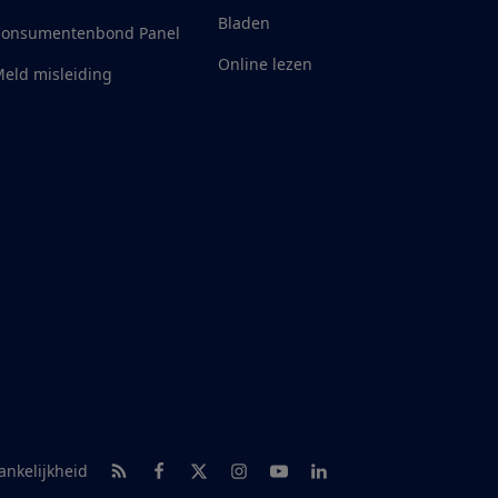
Bladen
Consumentenbond Panel
Online lezen
eld misleiding
RSS-feed nieuws
Facebook
Twitter
Instagram
Youtube
LinkedIn
ankelijkheid