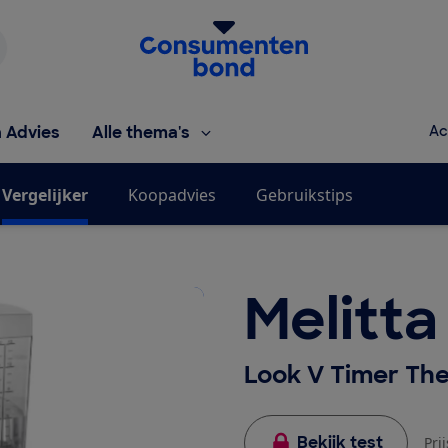
Homepage van de Consumentenbond
h Advies
Alle thema's
Ac
Vergelijker
Koopadvies
Gebruikstips
Melitta
Look V Timer Th
Bekijk test
Pri