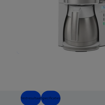
Testresultaat
Specificaties