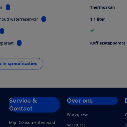
Bekijk informatie voor Type kan
an
Thermoskan
Bekijk informatie voor Max. inhoud waterrese
houd waterreservoir
1,1 liter
Bekijk informatie voor Timer
Bekijk informatie voor Soort apparaat
pparaat
Koffiezetapparaat
Alle specificaties
Service &
Over ons
Contact
Wie zijn we
W
Mijn Consumentenbond
Vacatures
S