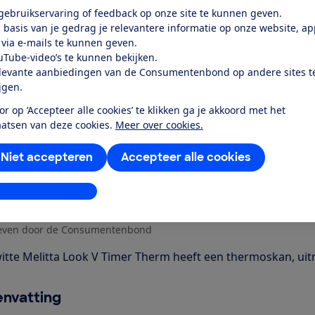
k toegang tot deze test?
 gebruikservaring of feedback op onze site te kunnen geven.
 basis van je gedrag je relevantere informatie op onze website, a
 via e-mails te kunnen geven.
Word lid
uTube-video’s te kunnen bekijken.
levante aanbiedingen van de Consumentenbond op andere sites t
ijgen.
Al lid? Log in
or op ‘Accepteer alle cookies’ te klikken ga je akkoord met het
aatsen van deze cookies.
Meer over cookies.
Niet accepteren
Accepteer alle cookies
stellingen aanpassen
r dit product
even door de Consumentenbond
itte Melitta Look V Timer Therm heeft een thermoskan, uit
nvatting