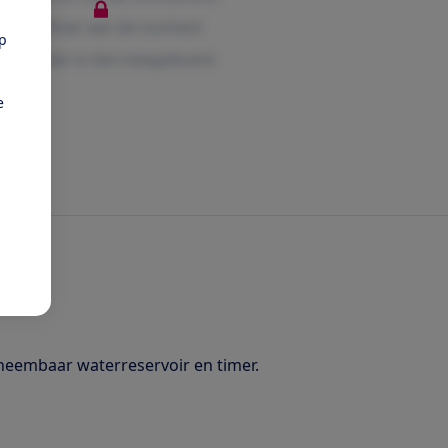
pp
e
neembaar waterreservoir en timer.