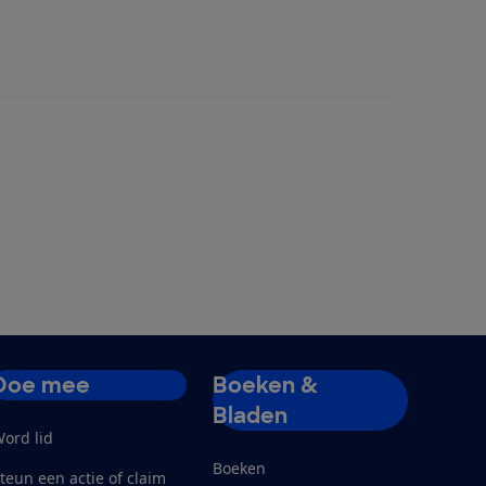
rvoir
Doe mee
Boeken &
Bladen
ord lid
Boeken
teun een actie of claim