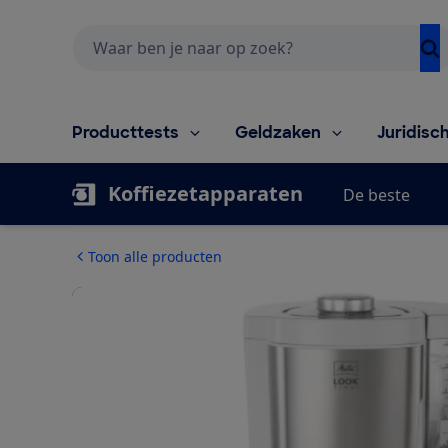
Zoeken
Producttests
Geldzaken
Juridisc
Koffiezetapparaten
De beste
Toon alle producten