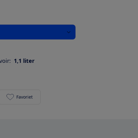
oir:
1,1 liter
Favoriet
Melitta Look V Timer Therm 1025-17 toevoegen aan