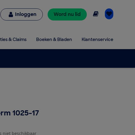
Online lezen
Inloggen
Word nu lid
ties & Claims
Boeken & Bladen
Klantenservice
erm 1025-17
js niet beschikbaar