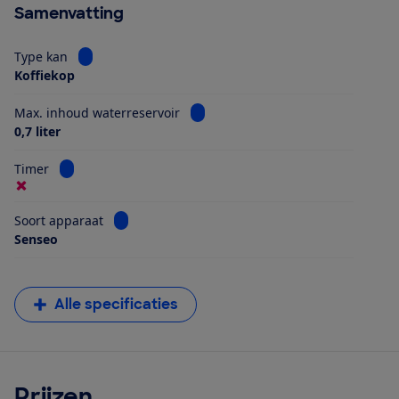
Samenvatting
Bekijk informatie voor Type kan
Type kan
Koffiekop
Bekijk informatie voor Max. inhoud
Max. inhoud waterreservoir
0,7 liter
Bekijk informatie voor Timer
Timer
Bekijk informatie voor Soort apparaat
Soort apparaat
Senseo
Alle specificaties
Prijzen