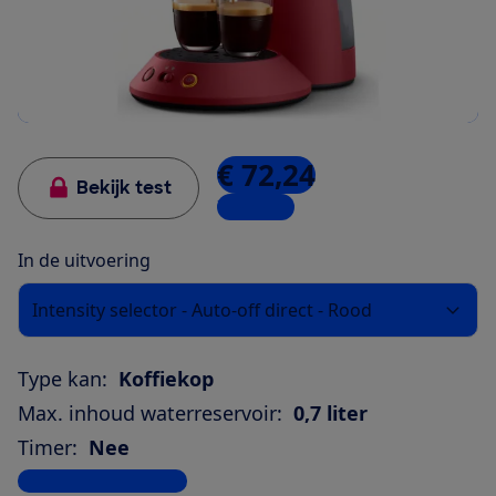
€ 72,24
Bekijk test
7 winkels
In de uitvoering
Intensity selector - Auto-off direct - Rood
Type kan:
Koffiekop
Max. inhoud waterreservoir:
0,7 liter
Timer:
Nee
Bekijk alle specificaties