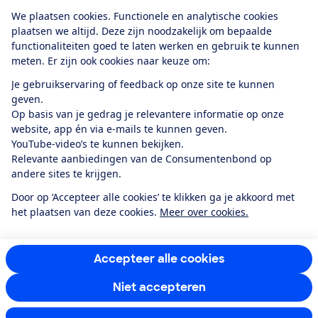
Download de app
We plaatsen cookies. Functionele en analytische cookies
plaatsen we altijd. Deze zijn noodzakelijk om bepaalde
functionaliteiten goed te laten werken en gebruik te kunnen
meten. Er zijn ook cookies naar keuze om:
Alles over de
Consumentenbond-
Je gebruikservaring of feedback op onze site te kunnen
app
geven.
Op basis van je gedrag je relevantere informatie op onze
website, app én via e-mails te kunnen geven.
Algemene Voorwaarden
Privacyverklaring
YouTube-video’s te kunnen bekijken.
Cookiebeleid
Privacyvoorkeuren
Wijzigen & opzeggen
Relevante aanbiedingen van de Consumentenbond op
Toegankelijkheid
andere sites te krijgen.
RSS-feed nieuws
Facebook
Twitter
Instagram
Youtube
LinkedIn
Door op ‘Accepteer alle cookies’ te klikken ga je akkoord met
het plaatsen van deze cookies.
Meer over cookies.
12.901
consumenten
beoordelen de Consumentenbond
met gemiddeld
een
8,4
Accepteer alle cookies
Niet accepteren
Instellingen aanpassen