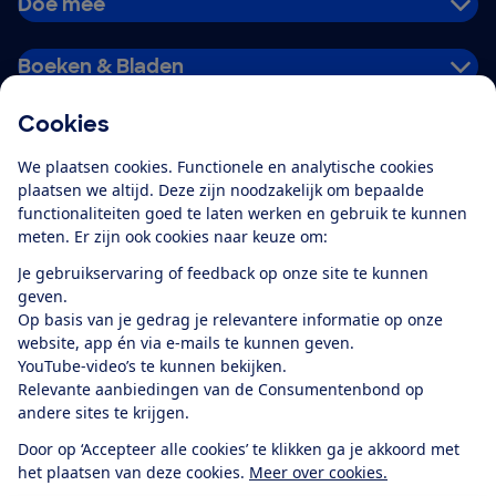
Doe mee
Boeken & Bladen
Cookies
Download de app
We plaatsen cookies. Functionele en analytische cookies
plaatsen we altijd. Deze zijn noodzakelijk om bepaalde
functionaliteiten goed te laten werken en gebruik te kunnen
meten. Er zijn ook cookies naar keuze om:
Alles over de
Consumentenbond-
Je gebruikservaring of feedback op onze site te kunnen
app
geven.
Op basis van je gedrag je relevantere informatie op onze
website, app én via e-mails te kunnen geven.
Algemene Voorwaarden
Privacyverklaring
YouTube-video’s te kunnen bekijken.
Cookiebeleid
Privacyvoorkeuren
Wijzigen & opzeggen
Relevante aanbiedingen van de Consumentenbond op
Toegankelijkheid
andere sites te krijgen.
RSS-feed nieuws
Facebook
Twitter
Instagram
Youtube
LinkedIn
Door op ‘Accepteer alle cookies’ te klikken ga je akkoord met
het plaatsen van deze cookies.
Meer over cookies.
12.901
consumenten
beoordelen de Consumentenbond
met gemiddeld