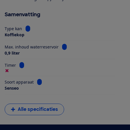
Samenvatting
Bekijk informatie voor Type kan
Type kan
Koffiekop
Bekijk informatie voor Max. inhoud
Max. inhoud waterreservoir
0,9 liter
Bekijk informatie voor Timer
Timer
Bekijk informatie voor Soort apparaat
Soort apparaat
Senseo
Alle specificaties