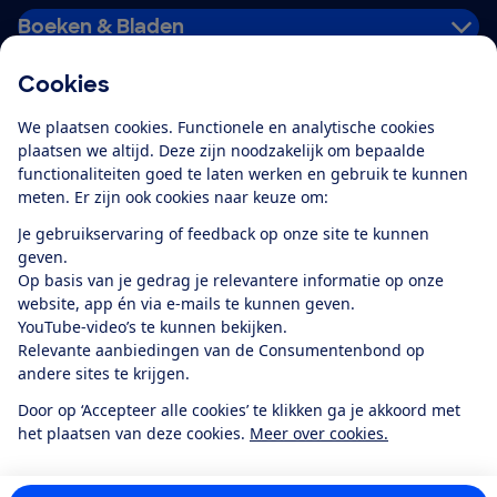
Boeken & Bladen
Cookies
Download de app
We plaatsen cookies. Functionele en analytische cookies
plaatsen we altijd. Deze zijn noodzakelijk om bepaalde
functionaliteiten goed te laten werken en gebruik te kunnen
meten. Er zijn ook cookies naar keuze om:
Alles over de
Consumentenbond-
Je gebruikservaring of feedback op onze site te kunnen
app
geven.
Op basis van je gedrag je relevantere informatie op onze
website, app én via e-mails te kunnen geven.
Algemene Voorwaarden
Privacyverklaring
YouTube-video’s te kunnen bekijken.
Cookiebeleid
Privacyvoorkeuren
Wijzigen & opzeggen
Relevante aanbiedingen van de Consumentenbond op
Toegankelijkheid
andere sites te krijgen.
RSS-feed nieuws
Facebook
Twitter
Instagram
Youtube
LinkedIn
Door op ‘Accepteer alle cookies’ te klikken ga je akkoord met
het plaatsen van deze cookies.
Meer over cookies.
12.901
consumenten
beoordelen de Consumentenbond
met gemiddeld
een
8,4