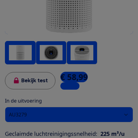
€ 58,99
Bekijk test
1 winkel
In de uitvoering
AU3279
Geclaimde luchtreinigingssnelheid:
225 m³/u