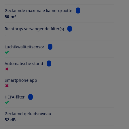
Bekijk informatie voor Gec
Geclaimde maximale kamergrootte
50 m²
Bekijk informatie voor Richtprijs
Richtprijs vervangende filter(s)
-
Bekijk informatie voor Luchtkwaliteitsenso
Luchtkwaliteitsensor
Bekijk informatie voor Automatische stand
Automatische stand
Smartphone app
Bekijk informatie voor HEPA-filter
HEPA-filter
Geclaimd geluidsniveau
52 dB