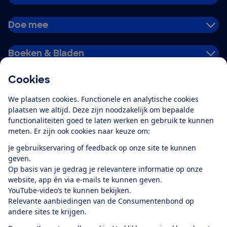
Doe mee
Boeken & Bladen
Cookies
Download de app
We plaatsen cookies. Functionele en analytische cookies
plaatsen we altijd. Deze zijn noodzakelijk om bepaalde
functionaliteiten goed te laten werken en gebruik te kunnen
meten. Er zijn ook cookies naar keuze om:
Alles over de
Consumentenbond-
Je gebruikservaring of feedback op onze site te kunnen
app
geven.
Op basis van je gedrag je relevantere informatie op onze
website, app én via e-mails te kunnen geven.
Algemene Voorwaarden
Privacyverklaring
YouTube-video’s te kunnen bekijken.
Cookiebeleid
Privacyvoorkeuren
Wijzigen & opzeggen
Relevante aanbiedingen van de Consumentenbond op
Toegankelijkheid
andere sites te krijgen.
RSS-feed nieuws
Facebook
Twitter
Instagram
Youtube
LinkedIn