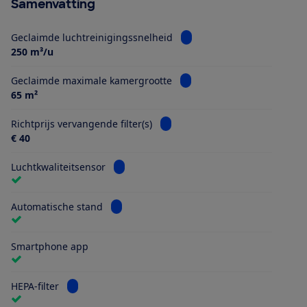
Samenvatting
Bekijk informatie voor Gec
Geclaimde luchtreinigingssnelheid
250 m³/u
Bekijk informatie voor Gec
Geclaimde maximale kamergrootte
65 m²
Bekijk informatie voor Richtprijs
Richtprijs vervangende filter(s)
€ 40
Bekijk informatie voor Luchtkwaliteitsenso
Luchtkwaliteitsensor
Bekijk informatie voor Automatische stand
Automatische stand
Smartphone app
Bekijk informatie voor HEPA-filter
HEPA-filter