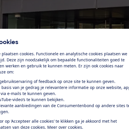
ookies
 plaatsen cookies. Functionele en analytische cookies plaatsen we
tijd. Deze zijn noodzakelijk om bepaalde functionaliteiten goed te
ten werken en gebruik te kunnen meten. Er zijn ook cookies naar
uze om:
groep in een pakket. Zitten er in een pakket 5 T-shirts dan 
 gebruikservaring of feedback op onze site te kunnen geven.
n er een horloge en een T-shirt in een pakket dan zijn dat 2
 basis van je gedrag je relevantere informatie op onze website, a
 via e-mails te kunnen geven.
e heffing €6.
uTube-video’s te kunnen bekijken.
ndt het belangrijk dat consumenten vooraf weten welke 
levante aanbiedingen van de Consumentenbond op andere sites t
teraf worden geconfronteerd met de heffing, bijvoorbeeld bi
ijgen.
eur of via een rekening. Gebeurt dat toch? Dan kunnen
or op ‘Accepteer alle cookies’ te klikken ga je akkoord met het
n bij
Meldpunt Eerlijk
.
aatsen van deze cookies.
Meer over cookies.