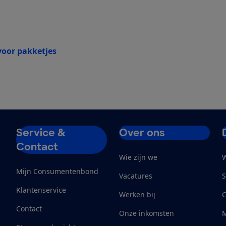
oor pakketjes
Service &
Over ons
Contact
Wie zijn we
W
Mijn Consumentenbond
Vacatures
S
Klantenservice
Werken bij
Contact
Onze inkomsten
M