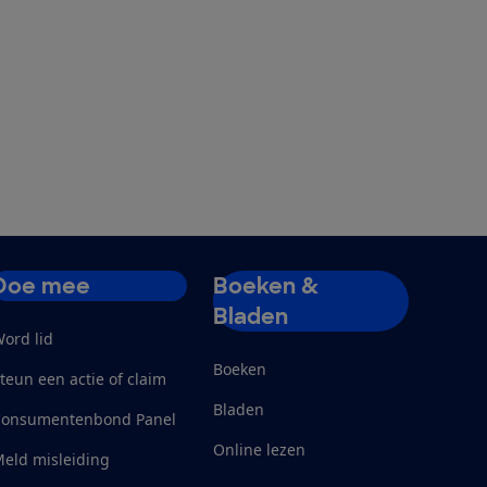
Doe mee
Boeken &
Bladen
ord lid
Boeken
teun een actie of claim
Bladen
Consumentenbond Panel
Online lezen
eld misleiding