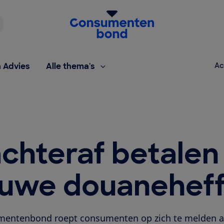
Homepage van de Consumentenbond
h Advies
Alle thema's
Ac
chteraf betalen
euwe douaneheff
entenbond roept consumenten op zich te melden als