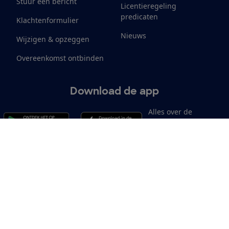
Stuur een bericht
Licentieregeling
predicaten
Klachtenformulier
Nieuws
Wijzigen & opzeggen
Overeenkomst ontbinden
Download de app
Alles over de
Consumentenbond-
app
Cookiebeleid
Privacyvoorkeuren
Wijzigen & opzeggen
Toeg
12.901
consumenten
beoordelen de Consumentenbond
met gemiddeld een
8,4