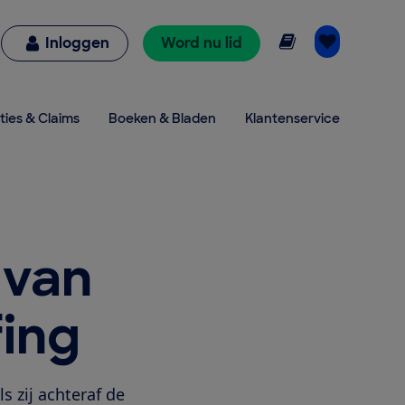
Online lezen
Inloggen
Word nu lid
ties & Claims
Boeken & Bladen
Klantenservice
 van
ing
 zij achteraf de