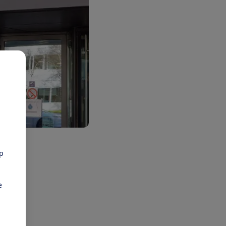
is het
pp
kosten
e
j de