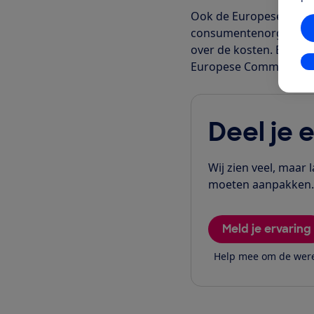
Ook de Europese cons
consumentenorganisati
over de kosten. Eind s
In
Europese Commissie te
Deel je 
Wij zien veel, maar 
moeten aanpakken. 
Meld je ervaring
Help mee om de werel