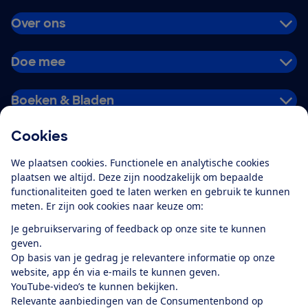
Over ons
Doe mee
Boeken & Bladen
Cookies
Download de app
We plaatsen cookies. Functionele en analytische cookies
plaatsen we altijd. Deze zijn noodzakelijk om bepaalde
functionaliteiten goed te laten werken en gebruik te kunnen
meten. Er zijn ook cookies naar keuze om:
Alles over de
Consumentenbond-
Je gebruikservaring of feedback op onze site te kunnen
app
geven.
Op basis van je gedrag je relevantere informatie op onze
website, app én via e-mails te kunnen geven.
Algemene Voorwaarden
Privacyverklaring
YouTube-video’s te kunnen bekijken.
Cookiebeleid
Privacyvoorkeuren
Wijzigen & opzeggen
Relevante aanbiedingen van de Consumentenbond op
Toegankelijkheid