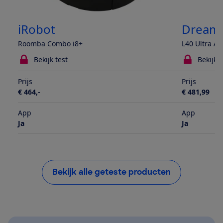
iRobot
Dream
Roomba Combo i8+
L40 Ultra AE
Bekijk test
Bekijk t
Prijs
Prijs
€ 464,-
€ 481,99
App
App
Ja
Ja
Bekijk alle geteste producten