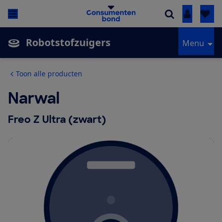
Inloggen
Robotstofzuigers
Menu
Toon alle producten
Narwal
Freo Z Ultra (zwart)