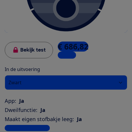
€ 686,82
Bekijk test
1 winkel
In de uitvoering
Zwart
App:
Ja
Dweilfunctie:
Ja
Maakt eigen stofbakje leeg:
Ja
Bekijk alle specificaties