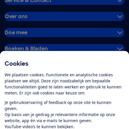
Service & Contact
Over ons
Doe mee
Boeken & Bladen
Cookies
Download de app
We plaatsen cookies. Functionele en analytische cookies
plaatsen we altijd. Deze zijn noodzakelijk om bepaalde
functionaliteiten goed te laten werken en gebruik te kunnen
meten. Er zijn ook cookies naar keuze om:
Alles over de
Consumentenbond-
Je gebruikservaring of feedback op onze site te kunnen
app
geven.
Op basis van je gedrag je relevantere informatie op onze
website, app én via e-mails te kunnen geven.
Algemene Voorwaarden
Privacyverklaring
YouTube-video’s te kunnen bekijken.
Cookiebeleid
Privacyvoorkeuren
Wijzigen & opzeggen