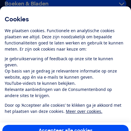
Boeken & Bladen
Cookies
Download de app
We plaatsen cookies. Functionele en analytische cookies
plaatsen we altijd. Deze zijn noodzakelijk om bepaalde
functionaliteiten goed te laten werken en gebruik te kunnen
meten. Er zijn ook cookies naar keuze om:
Alles over de
Consumentenbond-
Je gebruikservaring of feedback op onze site te kunnen
app
geven.
Op basis van je gedrag je relevantere informatie op onze
website, app én via e-mails te kunnen geven.
Algemene Voorwaarden
Privacyverklaring
YouTube-video’s te kunnen bekijken.
Cookiebeleid
Privacyvoorkeuren
Wijzigen & opzeggen
Relevante aanbiedingen van de Consumentenbond op
Toegankelijkheid
andere sites te krijgen.
RSS-feed nieuws
Facebook
Twitter
Instagram
Youtube
LinkedIn
Door op ‘Accepteer alle cookies’ te klikken ga je akkoord met
het plaatsen van deze cookies.
Meer over cookies.
12.901
consumenten
beoordelen de Consumentenbond
met gemiddeld
een
8,4
Accepteer alle cookies