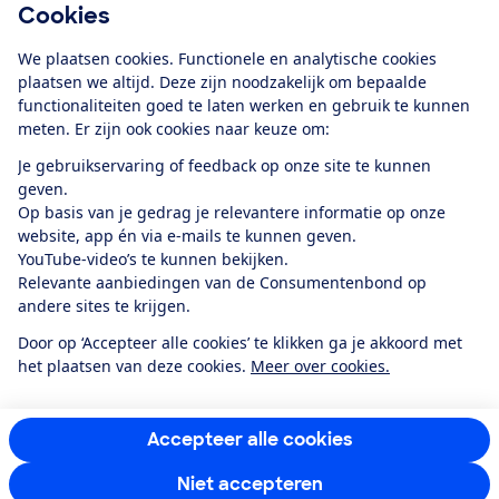
Cookies
Download de app
We plaatsen cookies. Functionele en analytische cookies
plaatsen we altijd. Deze zijn noodzakelijk om bepaalde
functionaliteiten goed te laten werken en gebruik te kunnen
meten. Er zijn ook cookies naar keuze om:
Alles over de
Consumentenbond-
Je gebruikservaring of feedback op onze site te kunnen
app
geven.
Op basis van je gedrag je relevantere informatie op onze
website, app én via e-mails te kunnen geven.
Algemene Voorwaarden
Privacyverklaring
YouTube-video’s te kunnen bekijken.
Cookiebeleid
Privacyvoorkeuren
Wijzigen & opzeggen
Relevante aanbiedingen van de Consumentenbond op
Toegankelijkheid
andere sites te krijgen.
RSS-feed nieuws
Facebook
Twitter
Instagram
Youtube
LinkedIn
Door op ‘Accepteer alle cookies’ te klikken ga je akkoord met
het plaatsen van deze cookies.
Meer over cookies.
12.901
consumenten
beoordelen de Consumentenbond
met gemiddeld
een
8,4
Accepteer alle cookies
Niet accepteren