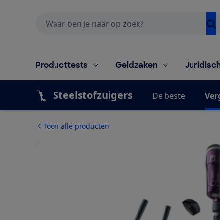
Zoeken
Producttests
Geldzaken
Juridisc
Steelstofzuigers
De beste
Ver
Toon alle producten