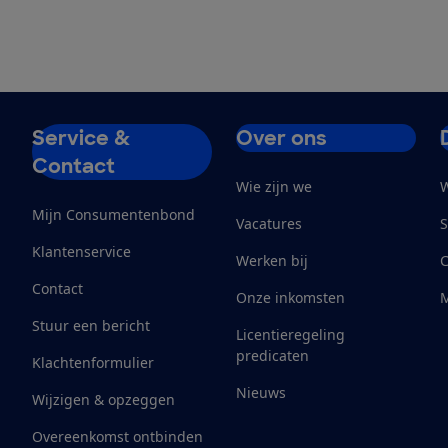
Service &
Over ons
Contact
Wie zijn we
W
Mijn Consumentenbond
Vacatures
S
Klantenservice
Werken bij
Contact
Onze inkomsten
M
Stuur een bericht
Licentieregeling
predicaten
Klachtenformulier
Nieuws
Wijzigen & opzeggen
Overeenkomst ontbinden