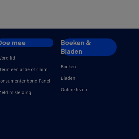
Doe mee
Boeken &
Bladen
ord lid
Boeken
teun een actie of claim
Bladen
Consumentenbond Panel
Online lezen
eld misleiding