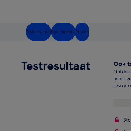
Testresultaat
Specificaties
Prijzen
Testresultaat
Ook t
Ontdek 
lid en v
testoor
Sto