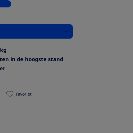
inkel
 kg
ten in de hoogste stand
ter
Favoriet
Rowenta X-Force Flex 8.60 RH9638WO toevoegen aa