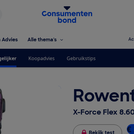
Homepage van de Consumentenbond
h Advies
Alle thema's
Ac
gelijker
Koopadvies
Gebruikstips
Rowen
X-Force Flex 8.
€ 
Bekijk test