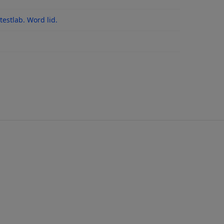
meten gebruiksduur in de maximale stand
estlab. Word lid.
n gebruiksduur in minimale stand