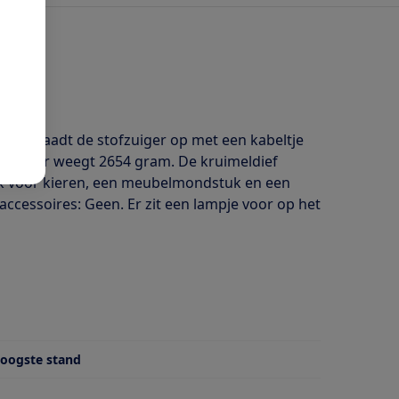
er. Je laadt de stofzuiger op met een kabeltje
tofzuiger weegt 2654 gram. De kruimeldief
k voor kieren, een meubelmondstuk en een
essoires: Geen. Er zit een lampje voor op het
hoogste stand