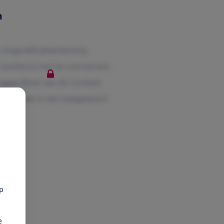
n
pp
e