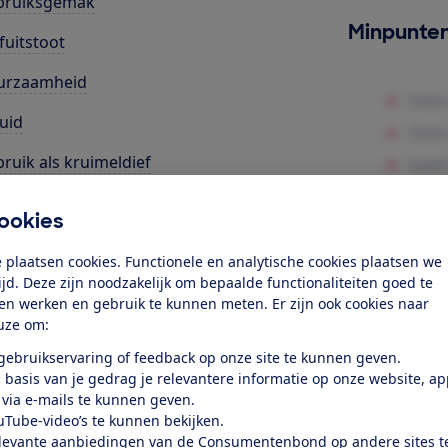
bruiksgemak
Minpunte
fuitstoot
urzaamheid
uid
ruik als kruimeldief
ilfunctie
ookies
k toegang tot deze test?
 plaatsen cookies. Functionele en analytische cookies plaatsen we
tijd. Deze zijn noodzakelijk om bepaalde functionaliteiten goed te
ten werken en gebruik te kunnen meten. Er zijn ook cookies naar
Word lid
uze om:
 gebruikservaring of feedback op onze site te kunnen geven.
 basis van je gedrag je relevantere informatie op onze website, a
Al lid? Log in
 via e-mails te kunnen geven.
uTube-video’s te kunnen bekijken.
levante aanbiedingen van de Consumentenbond op andere sites t