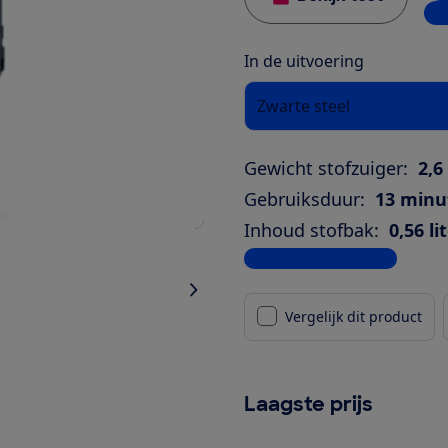
1 w
In de uitvoering
Zwarte steel
Gewicht stofzuiger:
2,6
Gebruiksduur:
13 minu
Inhoud stofbak:
0,56 li
Bekijk alle specificaties
Vergelijk dit product
Laagste prijs