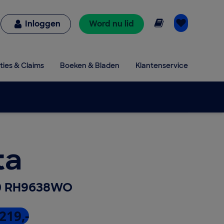
Online lezen
Inloggen
Word nu lid
ties & Claims
Boeken & Bladen
Klantenservice
ta
60 RH9638WO
219,-