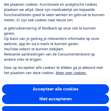
Download de app
We plaatsen cookies. Functionele en analytische cookies
plaatsen we altijd. Deze zijn noodzakelijk om bepaalde
functionaliteiten goed te laten werken en gebruik te kunnen
meten. Er zijn ook cookies naar keuze om:
Alles over de
Consumentenbond-
Je gebruikservaring of feedback op onze site te kunnen
app
geven.
Op basis van je gedrag je relevantere informatie op onze
website, app én via e-mails te kunnen geven.
Algemene Voorwaarden
Privacyverklaring
YouTube-video’s te kunnen bekijken.
Cookiebeleid
Privacyvoorkeuren
Wijzigen & opzeggen
Relevante aanbiedingen van de Consumentenbond op
Toegankelijkheid
andere sites te krijgen.
RSS-feed nieuws
Facebook
Twitter
Instagram
Youtube
LinkedIn
Door op ‘Accepteer alle cookies’ te klikken ga je akkoord met
het plaatsen van deze cookies.
Meer over cookies.
12.901
consumenten
beoordelen de Consumentenbond
met gemiddeld
een
8,4
Accepteer alle cookies
Niet accepteren
Instellingen aanpassen