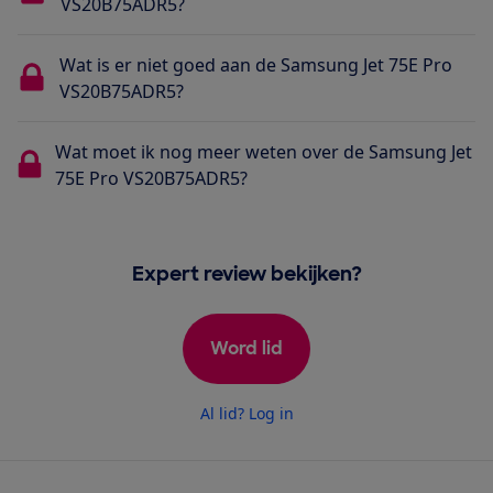
VS20B75ADR5?
Wat is er niet goed aan de Samsung Jet 75E Pro
VS20B75ADR5?
Wat moet ik nog meer weten over de Samsung Jet
75E Pro VS20B75ADR5?
Expert review bekijken?
Word lid
Al lid? Log in