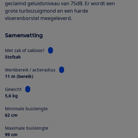
geclaimd geluidsniveau van 75dB. Er wordt een
grote turbozuigmond en een harde
vloerenborstel meegeleverd.
Samenvatting
Bekijk informatie voor Met zak of zakloos?
Met zak of zakloos?
Stofzak
Bekijk informatie voor Werkbereik / ac
Werkbereik / actieradius
11 m (bereik)
Bekijk informatie voor Gewicht
Gewicht
5,6 kg
Minimale buislengte
62 cm
Maximale buislengte
99 cm