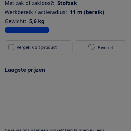
Met zak of zakloos?:
Stofzak
Werkbereik / actieradius:
11 m (bereik)
Gewicht:
5,6 kg
Bekijk alle specificaties
Vergelijk dit product
Favoriet
Bosch BGL41P
Laagste prijzen
Ga je via ons naar een winkel? Dan kunnen wij een