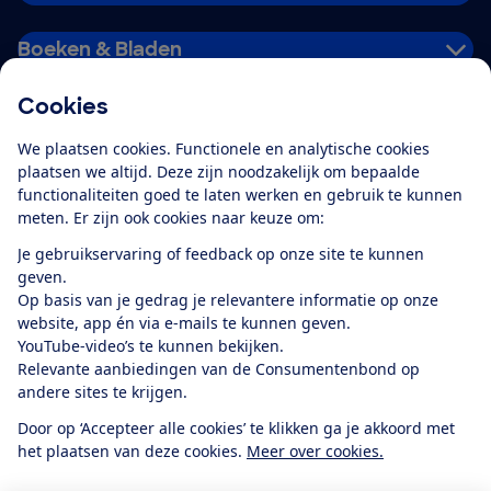
Boeken & Bladen
Cookies
Download de app
We plaatsen cookies. Functionele en analytische cookies
plaatsen we altijd. Deze zijn noodzakelijk om bepaalde
functionaliteiten goed te laten werken en gebruik te kunnen
meten. Er zijn ook cookies naar keuze om:
Alles over de
Consumentenbond-
Je gebruikservaring of feedback op onze site te kunnen
app
geven.
Op basis van je gedrag je relevantere informatie op onze
website, app én via e-mails te kunnen geven.
Algemene Voorwaarden
Privacyverklaring
YouTube-video’s te kunnen bekijken.
Cookiebeleid
Privacyvoorkeuren
Wijzigen & opzeggen
Relevante aanbiedingen van de Consumentenbond op
Toegankelijkheid
andere sites te krijgen.
RSS-feed nieuws
Facebook
Twitter
Instagram
Youtube
LinkedIn
Door op ‘Accepteer alle cookies’ te klikken ga je akkoord met
het plaatsen van deze cookies.
Meer over cookies.
12.901
consumenten
beoordelen de Consumentenbond
met gemiddeld
een
8,4