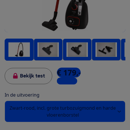
€ 179,-
Bekijk test
3 winkels
In de uitvoering
Zwart-rood, incl. grote turbozuigmond en harde
vloerenborstel