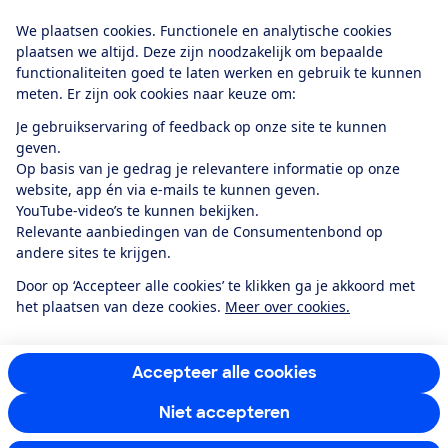
Download de app
We plaatsen cookies. Functionele en analytische cookies
plaatsen we altijd. Deze zijn noodzakelijk om bepaalde
functionaliteiten goed te laten werken en gebruik te kunnen
meten. Er zijn ook cookies naar keuze om:
Alles over de
Consumentenbond-
Je gebruikservaring of feedback op onze site te kunnen
app
geven.
Op basis van je gedrag je relevantere informatie op onze
website, app én via e-mails te kunnen geven.
Algemene Voorwaarden
Privacyverklaring
YouTube-video’s te kunnen bekijken.
Cookiebeleid
Privacyvoorkeuren
Wijzigen & opzeggen
Relevante aanbiedingen van de Consumentenbond op
Toegankelijkheid
andere sites te krijgen.
RSS-feed nieuws
Facebook
Twitter
Instagram
Youtube
LinkedIn
Door op ‘Accepteer alle cookies’ te klikken ga je akkoord met
het plaatsen van deze cookies.
Meer over cookies.
12.901
consumenten
beoordelen de Consumentenbond
met gemiddeld
een
8,4
Accepteer alle cookies
Niet accepteren