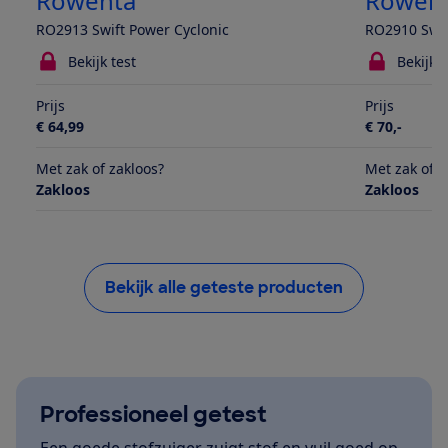
Rowenta
Rowen
RO2913 Swift Power Cyclonic
RO2910 Swif
Bekijk test
Bekijk t
Prijs
Prijs
€ 64,99
€ 70,-
Met zak of zakloos?
Met zak of z
Zakloos
Zakloos
Bekijk alle geteste producten
Professioneel getest
Een goede stofzuiger zuigt stof en vuil goed op