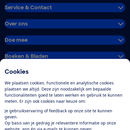
Service & Contact
Over ons
Doe mee
Boeken & Bladen
Cookies
Download de app
We plaatsen cookies. Functionele en analytische cookies
plaatsen we altijd. Deze zijn noodzakelijk om bepaalde
functionaliteiten goed te laten werken en gebruik te kunnen
meten. Er zijn ook cookies naar keuze om:
Alles over de
Consumentenbond-
Je gebruikservaring of feedback op onze site te kunnen
app
geven.
Op basis van je gedrag je relevantere informatie op onze
website, app én via e-mails te kunnen geven.
Algemene Voorwaarden
Privacyverklaring