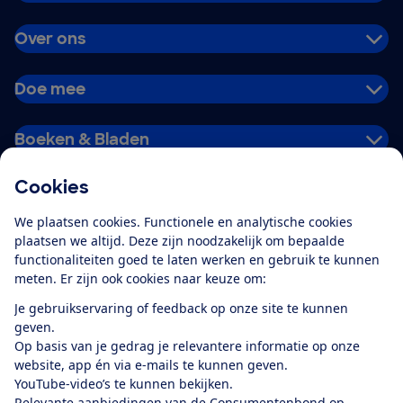
Over ons
Doe mee
Boeken & Bladen
Cookies
Download de app
We plaatsen cookies. Functionele en analytische cookies
plaatsen we altijd. Deze zijn noodzakelijk om bepaalde
functionaliteiten goed te laten werken en gebruik te kunnen
meten. Er zijn ook cookies naar keuze om:
Alles over de
Consumentenbond-
Je gebruikservaring of feedback op onze site te kunnen
app
geven.
Op basis van je gedrag je relevantere informatie op onze
website, app én via e-mails te kunnen geven.
Algemene Voorwaarden
Privacyverklaring
YouTube-video’s te kunnen bekijken.
Cookiebeleid
Privacyvoorkeuren
Wijzigen & opzeggen
Relevante aanbiedingen van de Consumentenbond op