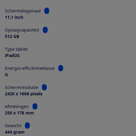
Bekijk informatie voor Schermdiagonaal
Schermdiagonaal
11,1 inch
Bekijk informatie voor Opslagcapaciteit
Opslagcapaciteit
512 GB
Type tablet
iPadOS
Bekijk informatie voor Energie-efficiën
Energie-efficiëntieklasse
G
Bekijk informatie voor Schermresolutie
Schermresolutie
2420 x 1668 pixels
Bekijk informatie voor Afmetingen
Afmetingen
250 x 178 mm
Bekijk informatie voor Gewicht
Gewicht
444 gram