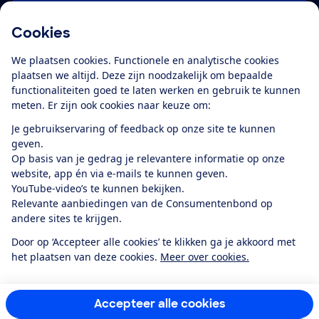
Cookies
Download de app
We plaatsen cookies. Functionele en analytische cookies
plaatsen we altijd. Deze zijn noodzakelijk om bepaalde
functionaliteiten goed te laten werken en gebruik te kunnen
meten. Er zijn ook cookies naar keuze om:
Alles over de
Consumentenbond-
Je gebruikservaring of feedback op onze site te kunnen
app
geven.
Op basis van je gedrag je relevantere informatie op onze
website, app én via e-mails te kunnen geven.
Algemene Voorwaarden
Privacyverklaring
YouTube-video’s te kunnen bekijken.
Cookiebeleid
Privacyvoorkeuren
Wijzigen & opzeggen
Relevante aanbiedingen van de Consumentenbond op
Toegankelijkheid
andere sites te krijgen.
RSS-feed nieuws
Facebook
Twitter
Instagram
Youtube
LinkedIn
Door op ‘Accepteer alle cookies’ te klikken ga je akkoord met
het plaatsen van deze cookies.
Meer over cookies.
12.901
consumenten
beoordelen de Consumentenbond
met gemiddeld
een
8,4
Accepteer alle cookies