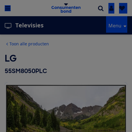
Inloggen
Televisies
Menu
Toon alle producten
LG
55SM8050PLC