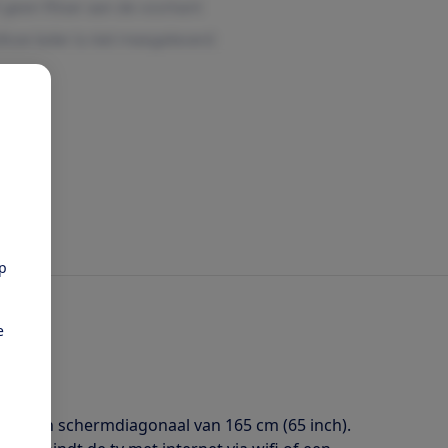
pp
e
met een schermdiagonaal van 165 cm (65 inch).