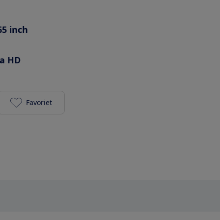
65 inch
ra HD
Favoriet
LG 65NANO826QB toevoegen aan je favorieten