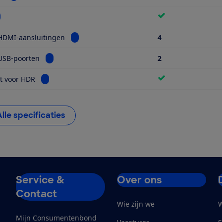
kijk informatie voor Wifi
Bekijk informatie voor Aantal HDMI-aansluiti
HDMI-aansluitingen
4
Bekijk informatie voor Aantal USB-poorten
USB-poorten
2
Bekijk informatie voor Geschikt voor HDR
t voor HDR
Alle specificaties
Service &
Over ons
Contact
Wie zijn we
W
Mijn Consumentenbond