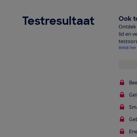
Testresultaat
Ook t
Ontdek 
lid en v
testoor
Bekijk hier
Bee
Gel
Sma
Ge
Ene