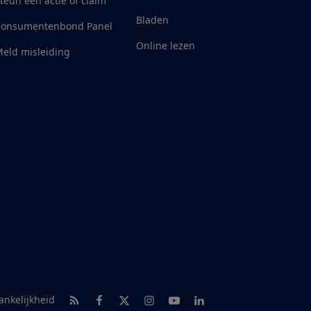
teun een actie of claim
Bladen
Consumentenbond Panel
Online lezen
eld misleiding
RSS-feed nieuws
Facebook
Twitter
Instagram
Youtube
LinkedIn
ankelijkheid