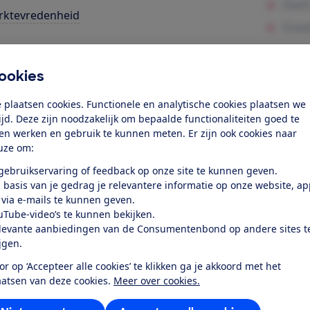
rktevredenheid
k toegang tot deze test?
ookies
Word lid
 plaatsen cookies. Functionele en analytische cookies plaatsen we
tijd. Deze zijn noodzakelijk om bepaalde functionaliteiten goed te
ten werken en gebruik te kunnen meten. Er zijn ook cookies naar
Al lid? Log in
uze om:
 gebruikservaring of feedback op onze site te kunnen geven.
 basis van je gedrag je relevantere informatie op onze website, a
 via e-mails te kunnen geven.
uTube-video’s te kunnen bekijken.
levante aanbiedingen van de Consumentenbond op andere sites t
r dit product
ijgen.
or op ‘Accepteer alle cookies’ te klikken ga je akkoord met het
even door de Consumentenbond
aatsen van deze cookies.
Meer over cookies.
65NANO826QB uit 2022 is een 4K Ultra HD lcd-led televisie 