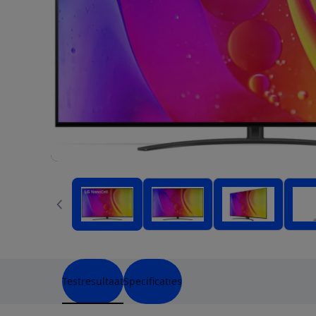
Testresultaat
Specificaties