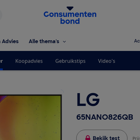
Homepage van de Consumentenbond
h Advies
Alle thema's
Ac
er
Koopadvies
Gebruikstips
Video's
LG
65NANO826QB
Bekijk test
Pri