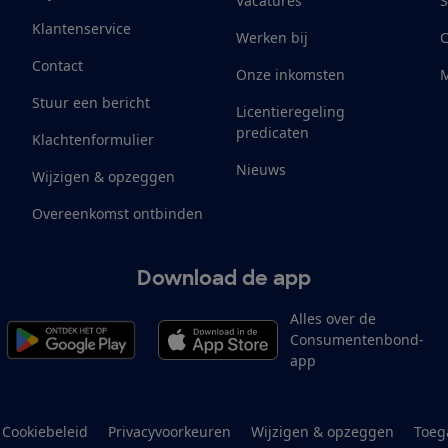
Vacatures
S
Klantenservice
Werken bij
Contact
Onze inkomsten
M
Stuur een bericht
Licentieregeling
predicaten
Klachtenformulier
Nieuws
Wijzigen & opzeggen
Overeenkomst ontbinden
Download de app
Alles over de
Consumentenbond-
app
Cookiebeleid
Privacyvoorkeuren
Wijzigen & opzeggen
Toeg