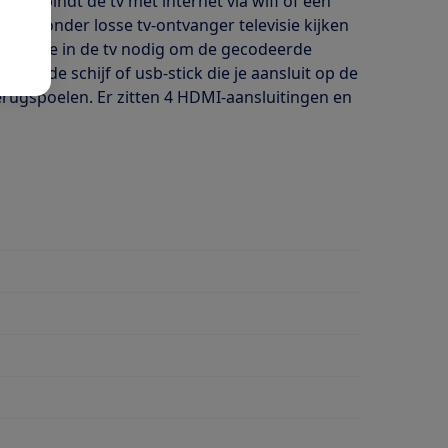
e verbindt de tv met internet via wifi of een
 ook zonder losse tv-ontvanger televisie kijken
CI+ module in de tv nodig om de gecodeerde
sse harde schijf of usb-stick die je aansluit op de
rugspoelen. Er zitten 4 HDMI-aansluitingen en