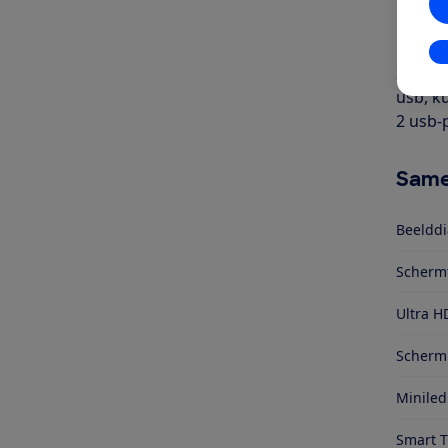
Het is
kabel.
bij Di
In
zenders
usb, k
2 usb-
Same
Beelddi
Scherm
Ultra H
Schermr
Miniled
Smart 