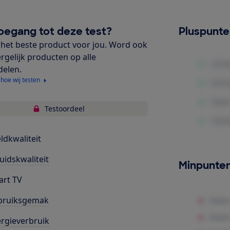
oegang tot deze test?
Pluspunt
het beste product voor jou. Word ook
ergelijk producten op alle
delen.
 hoe wij testen
Testoordeel
ldkwaliteit
uidskwaliteit
Minpunte
rt TV
bruiksgemak
rgieverbruik