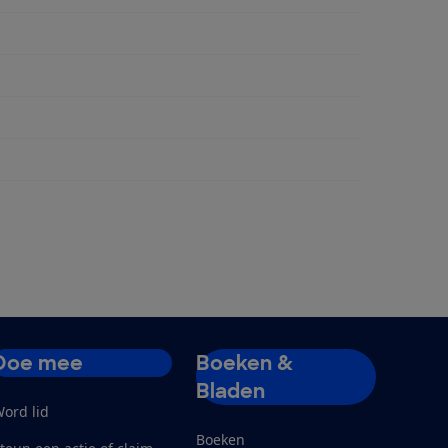
ngen
Doe mee
Boeken &
Bladen
ord lid
Boeken