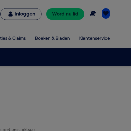
Online lezen
Inloggen
Word nu lid
ties & Claims
Boeken & Bladen
Klantenservice
js niet beschikbaar