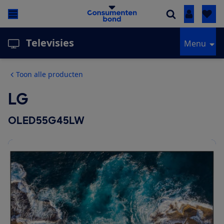
Inloggen
Televisies
Menu
Toon alle producten
LG
OLED55G45LW