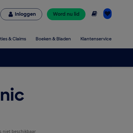
Online lezen
Inloggen
Word nu lid
ties & Claims
Boeken & Bladen
Klantenservice
nic
js niet beschikbaar