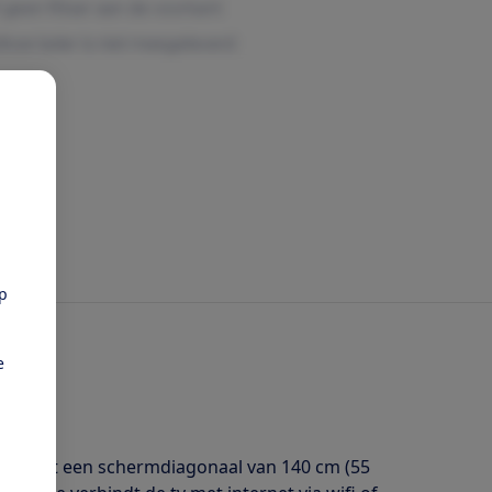
pp
e
visie met een schermdiagonaal van 140 cm (55