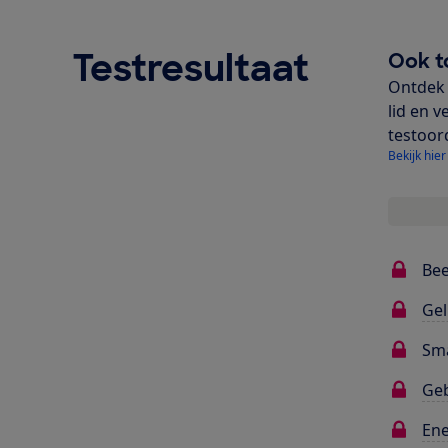
Testresultaat
Ook t
Ontdek 
lid en v
testoor
Bekijk hier
Bee
Gel
Sma
Ge
Ene