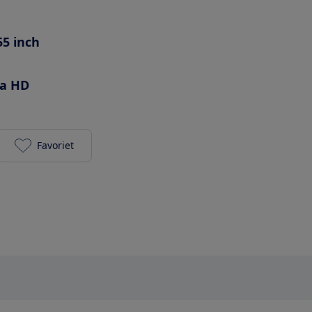
55 inch
ra HD
Favoriet
Panasonic TX-55JZW2004 toevoegen aan je favorie