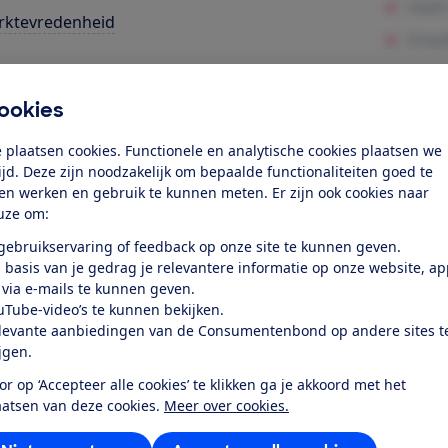
rktevredenheid
k toegang tot deze test?
ookies
Word lid
 plaatsen cookies. Functionele en analytische cookies plaatsen we
tijd. Deze zijn noodzakelijk om bepaalde functionaliteiten goed te
ten werken en gebruik te kunnen meten. Er zijn ook cookies naar
Al lid? Log in
uze om:
 gebruikservaring of feedback op onze site te kunnen geven.
 basis van je gedrag je relevantere informatie op onze website, a
 via e-mails te kunnen geven.
uTube-video’s te kunnen bekijken.
levante aanbiedingen van de Consumentenbond op andere sites t
r dit product
ijgen.
or op ‘Accepteer alle cookies’ te klikken ga je akkoord met het
even door de Consumentenbond
aatsen van deze cookies.
Meer over cookies.
asonic TX-55JZW2004 uit 2021 is een 4K Ultra HD oled tele