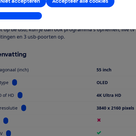
Het is een smart-tv met onder meer apps voor Netflix en Yout
Niet accepteren
Accepteer alle cookies
bel. Verder is deze tv geschikt voor HDR-beeldmateriaal. Je 
bij Digitenne, kabel-tv en satelliet-tv providers. Je hebt we
stellingen aanpassen
rde zenders te bekijken. Deze is verkrijgbaar bij je provider
it op de usb, kun je dan ook programma's opnemen, live tv
itingen en 3 usb-poorten op.
nvatting
agonaal (inch)
55 inch
Bekijk informatie voor Schermtype
type
OLED
Bekijk informatie voor Ultra HD of HD
D of HD
4K Ultra HD
Bekijk informatie voor Schermresolutie
esolutie
3840 x 2160 pixels
Bekijk informatie voor Miniled
Bekijk informatie voor Smart TV
TV