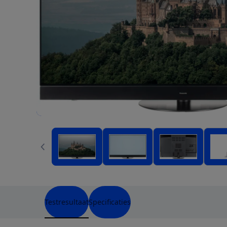
Testresultaat
Specificaties