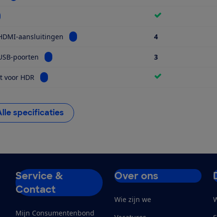
kijk informatie voor Wifi
Bekijk informatie voor Aantal HDMI-aansluiti
HDMI-aansluitingen
4
Bekijk informatie voor Aantal USB-poorten
USB-poorten
3
Bekijk informatie voor Geschikt voor HDR
t voor HDR
Alle specificaties
Service &
Over ons
Contact
Wie zijn we
W
Mijn Consumentenbond