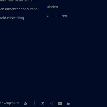
teun een actie of claim
Bladen
Consumentenbond Panel
Online lezen
eld misleiding
RSS-feed nieuws
Facebook
Twitter
Instagram
Youtube
LinkedIn
ankelijkheid