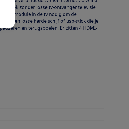
ube. Je verbindt de tv met internet via wifi of
kunt ook zonder losse tv-ontvanger televisie
l een CI+ module in de tv nodig om de
. Via een losse harde schijf of usb-stick die je
 pauzeren en terugspoelen. Er zitten 4 HDMI-