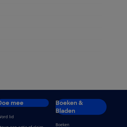
ngen
Doe mee
Boeken &
Bladen
ord lid
Boeken