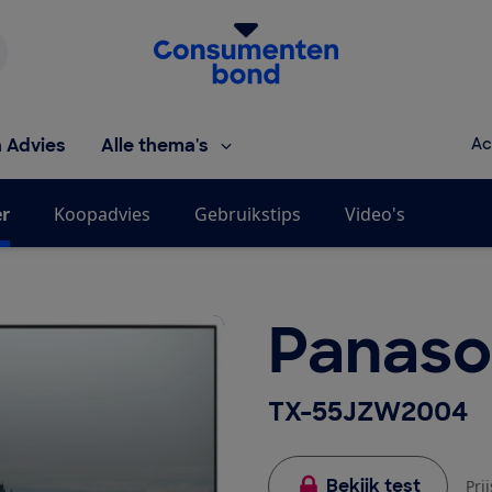
Homepage van de Consumentenbond
h Advies
Alle thema's
Ac
er
Koopadvies
Gebruikstips
Video's
Panaso
TX-55JZW2004
Bekijk test
Pri