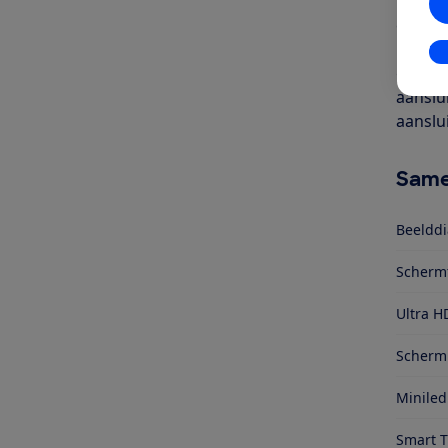
inch). 
een ka
kijken 
In
gecodee
aanslu
aanslu
Same
Beelddi
Scherm
Ultra H
Schermr
Miniled
Smart 