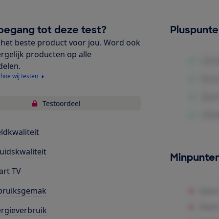
oegang tot deze test?
Pluspunt
het beste product voor jou. Word ook
ergelijk producten op alle
delen.
 hoe wij testen
Testoordeel
ldkwaliteit
uidskwaliteit
Minpunte
rt TV
bruiksgemak
rgieverbruik