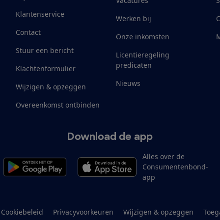
Vacatures
S
Klantenservice
Werken bij
Contact
Onze inkomsten
M
Stuur een bericht
Licentieregeling
predicaten
Klachtenformulier
Nieuws
Wijzigen & opzeggen
Overeenkomst ontbinden
Download de app
Alles over de
Consumentenbond-
app
Cookiebeleid
Privacyvoorkeuren
Wijzigen & opzeggen
Toeg