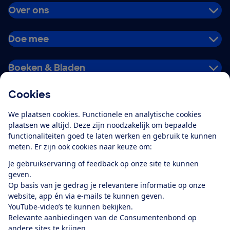
Over ons
Doe mee
Boeken & Bladen
Cookies
Download de app
We plaatsen cookies. Functionele en analytische cookies
plaatsen we altijd. Deze zijn noodzakelijk om bepaalde
functionaliteiten goed te laten werken en gebruik te kunnen
meten. Er zijn ook cookies naar keuze om:
Alles over de
Consumentenbond-
Je gebruikservaring of feedback op onze site te kunnen
app
geven.
Op basis van je gedrag je relevantere informatie op onze
website, app én via e-mails te kunnen geven.
Algemene Voorwaarden
Privacyverklaring
YouTube-video’s te kunnen bekijken.
Cookiebeleid
Privacyvoorkeuren
Wijzigen & opzeggen
Relevante aanbiedingen van de Consumentenbond op
Toegankelijkheid
andere sites te krijgen.