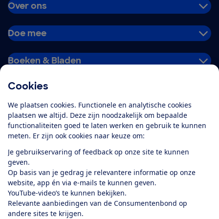
Over ons
Doe mee
Boeken & Bladen
Cookies
Download de app
We plaatsen cookies. Functionele en analytische cookies
plaatsen we altijd. Deze zijn noodzakelijk om bepaalde
functionaliteiten goed te laten werken en gebruik te kunnen
meten. Er zijn ook cookies naar keuze om:
Alles over de
Consumentenbond-
Je gebruikservaring of feedback op onze site te kunnen
app
geven.
Op basis van je gedrag je relevantere informatie op onze
website, app én via e-mails te kunnen geven.
Algemene Voorwaarden
Privacyverklaring
YouTube-video’s te kunnen bekijken.
Cookiebeleid
Privacyvoorkeuren
Wijzigen & opzeggen
Relevante aanbiedingen van de Consumentenbond op
Toegankelijkheid
andere sites te krijgen.