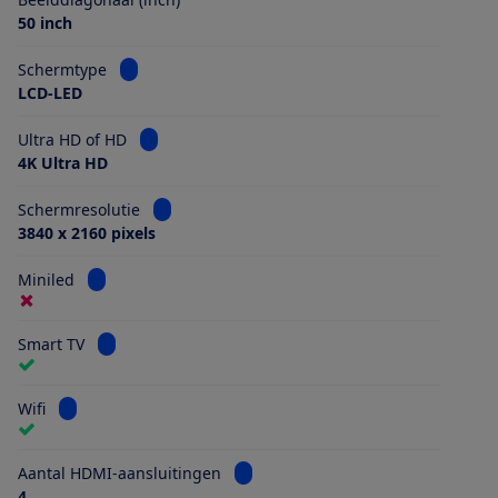
50 inch
Bekijk informatie voor Schermtype
Schermtype
LCD-LED
Bekijk informatie voor Ultra HD of HD
Ultra HD of HD
4K Ultra HD
Bekijk informatie voor Schermresolutie
Schermresolutie
3840 x 2160 pixels
Bekijk informatie voor Miniled
Miniled
Bekijk informatie voor Smart TV
Smart TV
Bekijk informatie voor Wifi
Wifi
Bekijk informatie voor Aantal HDMI
Aantal HDMI-aansluitingen
4